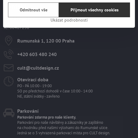
Kontakt
Odmítnout vše
Přijmout všechny cookies
CULT design s.r.o.
Ukázat podrobnosti
IČ: 60467258
Rumunská 1, 120 00 Praha
+420 603 480 240
cult​@cultdesign​.cz
Otevírací doba
PO - PÁ 10:00 - 19:00
SO po předchozí dohodě v čase 10:00 - 14:00
NE, státní svátky - zavřeno
Parkování
Parkování zdarma pro naše klienty.
Parkování pro naše návštěvy a zákazníky je zajištěno
na chodníku před našimi výlohami do Rumunské ulice.
Jedná se o 3 vyhrazená parkovací místa pro CULT design.