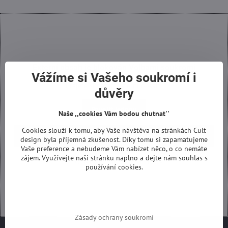
Externí obsah je blokován Volbami soukromí
Vážíme si Vašeho soukromí i
Přejete si načíst externí obsah?
důvěry
Povolit jednou
Naše ,,cookies Vám bodou chutnat''
Cookies slouží k tomu, aby Vaše návštěva na stránkách Cult
Povolit a zapamatovat - souhlas s druhem cookie: Funkční
design byla příjemná zkušenost. Díky tomu si zapamatujeme
Vaše preference a nebudeme Vám nabízet něco, o co nemáte
zájem. Využívejte naši stránku naplno a dejte nám souhlas s
Otevřít obsah v novém okně
používání cookies.
Zásady ochrany soukromí