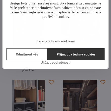
design byla příjemná zkušenost. Díky tomu si zapamatujeme
Vaše preference a nebudeme Vám nabízet něco, o co nemáte
zájem. Využívejte naši stránku naplno a dejte nám souhlas s
používání cookies.
Zásady ochrany soukromí
Šatní skříň Milano
Šatna Vista
Odmítnout vše
Přijmout všechny cookies
Designová šatní skříň Milano. Stejně jako
Designová šatna Vista.
by byly aranžovány v soukromém butiku.
-
Ukázat podrobnosti
I vaše předměty a oděvy musí být
vylepšené a vystavené s elegancí a
pořádkem.
-