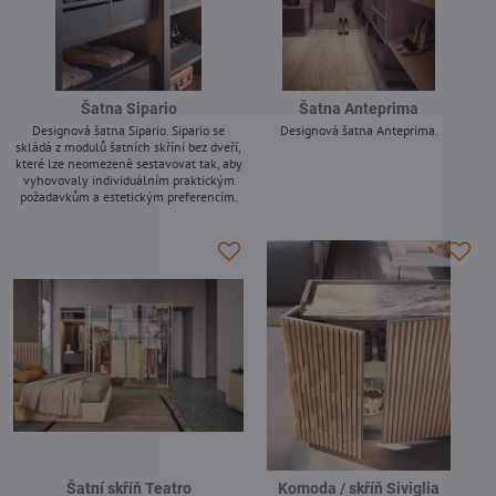
Šatna Sipario
Šatna Anteprima
Designová šatna Sipario. Sipario se
Designová šatna Anteprima.
skládá z modulů šatních skříní bez dveří,
-
které lze neomezeně sestavovat tak, aby
vyhovovaly individuálním praktickým
požadavkům a estetickým preferencím.
-
Šatní skříň Teatro
Komoda / skříň Siviglia