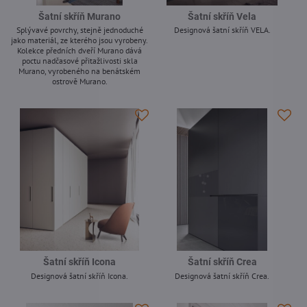
Šatní skříň Murano
Šatní skříň Vela
Splývavé povrchy, stejně jednoduché
Designová šatní skříň VELA.
jako materiál, ze kterého jsou vyrobeny.
-
Kolekce předních dveří Murano dává
poctu nadčasové přitažlivosti skla
Murano, vyrobeného na benátském
ostrově Murano.
-
Šatní skříň Icona
Šatní skříň Crea
Designová šatní skříň Icona.
Designová šatní skříň Crea.
-
-