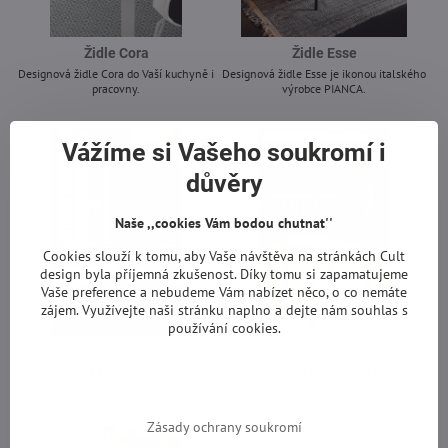
Židle Cora
Židle Esse
Designová židle Cora do Vaší kuchyně i
Designová židle Esse je ikonou italského
pracovny.
výrobce PIANCA.
-
-
Vážíme si Vašeho soukromí i
důvěry
Naše ,,cookies Vám bodou chutnat''
Cookies slouží k tomu, aby Vaše návštěva na stránkách Cult
design byla příjemná zkušenost. Díky tomu si zapamatujeme
Vaše preference a nebudeme Vám nabízet něco, o co nemáte
zájem. Využívejte naši stránku naplno a dejte nám souhlas s
používání cookies.
Židle Esse Poltroncina
Židle Orchestra
Designová židle Esse Armchair je ikonou
Designová židle Orchestra je novinkou
italského výrobce PIANCA.
pro rok 2020.
-
-
Zásady ochrany soukromí