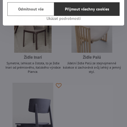
Odmítnout vše
Přijmout všechny cookies
Ukázat podrobnosti
Židle Inari
Židle Palú
Symetrie, lehkost a čistota, to je židle
Jídelní židle Palú ze stejnojmenné
Inari od prémiového, italského výrobce
kolekce si zachovává svůj lehký a jemný
Pianca.
styl.
-
-