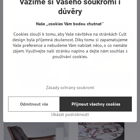
Vážíme si Vašeho soukromí i
Luxusní, měkká a pohodlná, to je sedací
Naprosto vyjímečná a rafinovaná, to je
souprva Opera od italské špičkové
sedací souprva Altopiano od italské
důvěry
společnosti Vibieffe.
špičkové společnosti Vibieffe.
-
-
Naše ,,cookies Vám bodou chutnat''
Cookies slouží k tomu, aby Vaše návštěva na stránkách Cult
design byla příjemná zkušenost. Díky tomu si zapamatujeme
Vaše preference a nebudeme Vám nabízet něco, o co nemáte
zájem. Využívejte naši stránku naplno a dejte nám souhlas s
používání cookies.
Zásady ochrany soukromí
Sedačka Glam
Sedačka Hi_Story
Sedačka Glam od italského výrobce
Moderní a elegantní sedačka Hi_Story od
Vibieffe.
prémiového italského výrobce Vibieffe.
Odmítnout vše
Přijmout všechny cookies
-
-
Ukázat podrobnosti