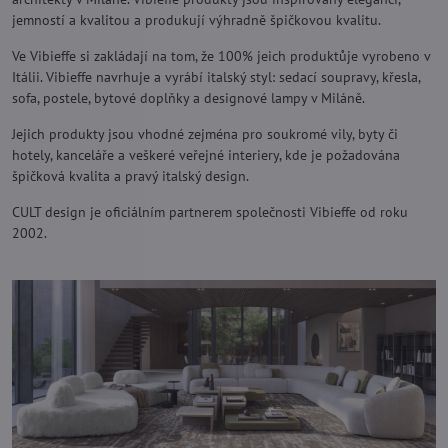
jemností a kvalitou a produkují výhradně špičkovou kvalitu.
Ve Vibieffe si zakládají na tom, že 100% jeich produktůje vyrobeno v
Itálii. Vibieffe navrhuje a vyrábí italský styl: sedací soupravy, křesla,
sofa, postele, bytové doplňky a designové lampy v Miláně.
Jejich produkty jsou vhodné zejména pro soukromé vily, byty či
hotely, kanceláře a veškeré veřejné interiery, kde je požadována
špičková kvalita a pravý italský design.
CULT design je oficiálním partnerem společnosti Vibieffe od roku
2002.