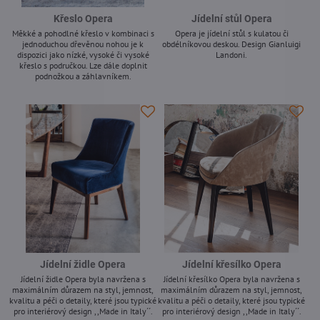
Křeslo Opera
Jídelní stůl Opera
Měkké a pohodlné křeslo v kombinaci s
Opera je jídelní stůl s kulatou či
jednoduchou dřevěnou nohou je k
obdélníkovou deskou. Design Gianluigi
dispozici jako nízké, vysoké či vysoké
Landoni.
křeslo s područkou. Lze dále doplnit
-
podnožkou a záhlavníkem.
-
Jídelní židle Opera
Jídelní křesílko Opera
Jídelní židle Opera byla navržena s
Jídelní křesílko Opera byla navržena s
maximálním důrazem na styl, jemnost,
maximálním důrazem na styl, jemnost,
kvalitu a péči o detaily, které jsou typické
kvalitu a péči o detaily, které jsou typické
pro interiérový design ,,Made in Italy´´.
pro interiérový design ,,Made in Italy´´.