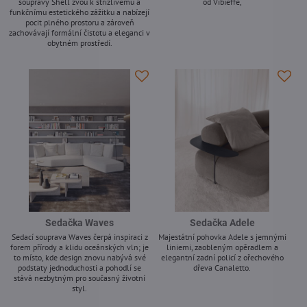
soupravy Shell zvou k střízlivému a
od Vibieffe,
funkčnímu estetického zážitku a nabízejí
-
pocit plného prostoru a zároveň
zachovávají formální čistotu a eleganci v
obytném prostředí.
-
Sedačka Waves
Sedačka Adele
Sedací souprava Waves čerpá inspiraci z
Majestátní pohovka Adele s jemnými
forem přírody a klidu oceánských vln; je
liniemi, zaobleným opěradlem a
to místo, kde design znovu nabývá své
elegantní zadní policí z ořechového
podstaty jednoduchosti a pohodlí se
dřeva Canaletto.
stává nezbytným pro současný životní
-
styl.
-