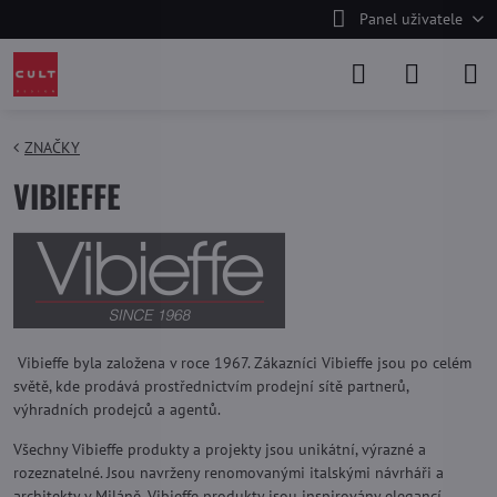
Panel uživatele
ZNAČKY
VIBIEFFE
Vibieffe byla založena v roce 1967. Zákazníci Vibieffe jsou po celém
světě, kde prodává prostřednictvím prodejní sítě partnerů,
výhradních prodejců a agentů.
Všechny Vibieffe produkty a projekty jsou unikátní, výrazné a
rozeznatelné. Jsou navrženy renomovanými italskými návrháři a
architekty v Miláně. Vibieffe produkty jsou inspirovány elegancí,