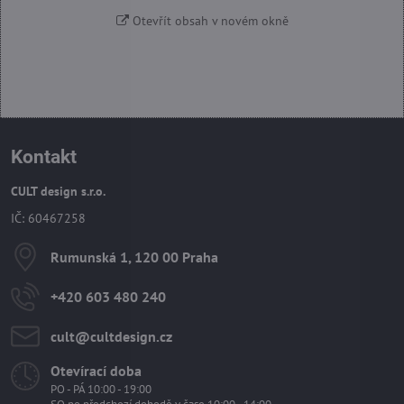
Otevřít obsah v novém okně
Kontakt
CULT design s.r.o.
IČ: 60467258
Rumunská 1, 120 00 Praha
+420 603 480 240
cult​@cultdesign​.cz
Otevírací doba
PO - PÁ 10:00 - 19:00