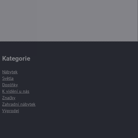
Kategorie
Nábytek
Světla
Doplňky
K vidění u nás
Značky
Zahradní nábytek
Výprodej