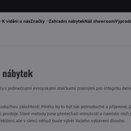
K vidění u nás
Značky
Zahradní nábytek
Náš showroom
Výprode
ý nábytek
ly s jedinečnými evropskými značkami známými pro integritu desi
duchou záležitostí. Mnělo by to být tak jednoduché a příjemné, ja
tí prodeje. Staré metody jsme přenechali minulosti a namísto nich
 efektivní, ale v rámci něhož bude výběr Vašeho vybavení dlouho