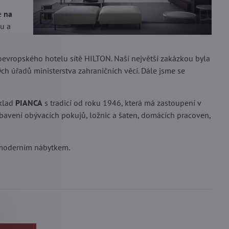
e
na
u a
edoevropského hotelu sítě HILTON. Naší největší zakázkou byla
ých úřadů ministerstva zahraničních věcí. Dále jsme se
íklad
PIANCA
s tradicí od roku 1946, která má zastoupení v
bavení obývacích pokujů, ložnic a šaten, domácích pracoven,
s moderním nábytkem.