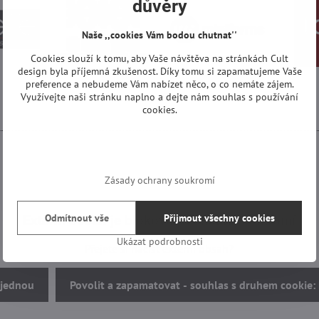
důvěry
Naše ,,cookies Vám bodou chutnat''
Cookies slouží k tomu, aby Vaše návštěva na stránkách Cult
design byla příjemná zkušenost. Díky tomu si zapamatujeme Vaše
preference a nebudeme Vám nabízet něco, o co nemáte zájem.
Využívejte naši stránku naplno a dejte nám souhlas s používání
cookies.
Zásady ochrany soukromí
Odmítnout vše
Přijmout všechny cookies
Externí obsah je blokován Volbami soukromí
Ukázat podrobnosti
Přejete si načíst externí obsah?
 jednou
Povolit a zapamatovat - souhlas s druhem cookie: