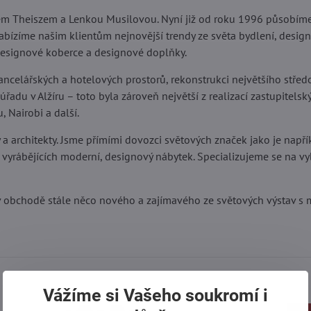
em Theiszem a Lenkou Musilovou. Nyní již od roku 1996 působím
bízíme našim klientům nejnovější trendy ze světa bydlení, design
designové koberce a designové doplňky.
 kancelářských a hotelových prostorů, rekonstrukci největšího stř
adu v Alžíru – toto byla zároveň největší z realizací zastupitelsk
, Nairobi a další.
a architekty. Jsme přímími dovozci světových značek jako je např
vyrábějících moderní, designový nábytek. Specializujeme se na vy
 v obchodě stále něco nového a zajímavého ze světových výstav 
Vážíme si Vašeho soukromí i