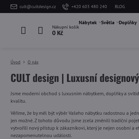
cult@cultdesign.cz
+420 603 480 240
BLOG
Nábytek
Světla
Doplňky
Nákupní košík
0 Kč
Úvod
O nás
CULT design | Luxusní designov
Jsme moderní obchod s luxusním nábytkem, doplňky a svítid
kvalitu.
Věříme, že by měl být výběr Vašeho nábytku radostnou a jedno
jen možné. Z tohoto důvodu jsme zcela změnili tradiční poje
vytvořili nový přístup k zákazníkovi, který je nejen osobní a
nezapomenutelnou událostí.