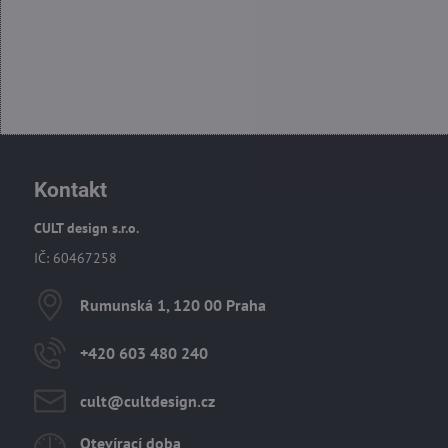
Kontakt
CULT design s.r.o.
IČ: 60467258
Rumunská 1, 120 00 Praha
+420 603 480 240
cult​@cultdesign​.cz
Otevírací doba