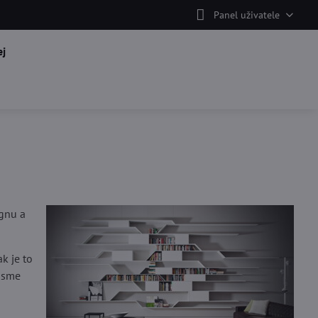
Panel uživatele
j
gnu a
k je to
 jsme