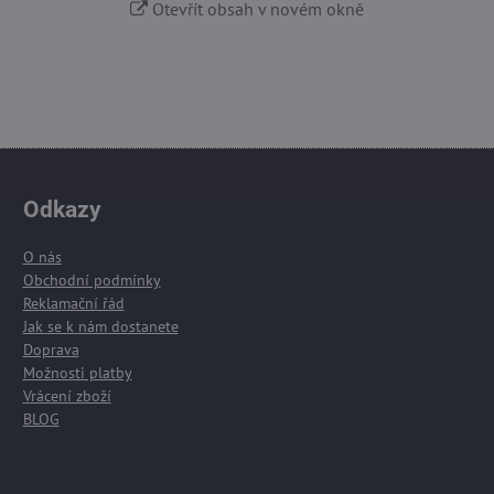
Otevřít obsah v novém okně
Odkazy
O nás
Obchodní podmínky
Reklamační řád
Jak se k nám dostanete
Doprava
Možnosti platby
Vrácení zboží
BLOG