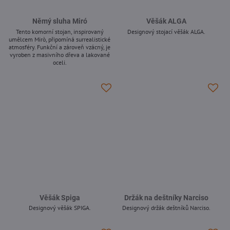
Němý sluha Miró
Věšák ALGA
Tento komorní stojan, inspirovaný
Designový stojací věšák ALGA.
umělcem Mirò, připomíná surrealistické
-
atmosféry. Funkční a zároveň vzácný, je
vyroben z masivního dřeva a lakované
oceli.
-
Věšák Spiga
Držák na deštníky Narciso
Designový věšák SPIGA.
Designový držák deštníků Narciso.
-
-