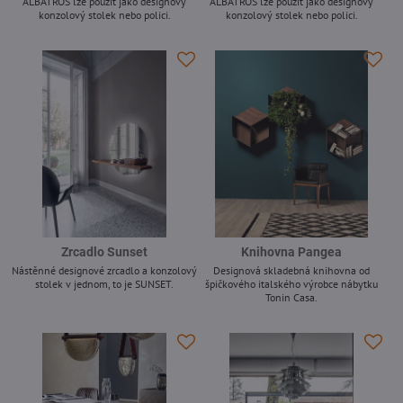
ALBATROS lze použít jako designový
ALBATROS lze použít jako designový
konzolový stolek nebo polici.
konzolový stolek nebo polici.
-
-
Zrcadlo Sunset
Knihovna Pangea
Nástěnné designové zrcadlo a konzolový
Designová skladebná knihovna od
stolek v jednom, to je SUNSET.
špičkového italského výrobce nábytku
Tonin Casa.
-
-