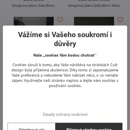
Designová jídelní židle Bikini.
Designová jídelní židle Bikini Wood.
-
-
Vážíme si Vašeho soukromí i
důvěry
Naše ,,cookies Vám bodou chutnat''
Cookies slouží k tomu, aby Vaše návštěva na stránkách Cult
design byla příjemná zkušenost. Díky tomu si zapamatujeme
Vaše preference a nebudeme Vám nabízet něco, o co nemáte
zájem. Využívejte naši stránku naplno a dejte nám souhlas s
Židle Aralia
Židle Aria Wood
používání cookies.
Designová jídelní židle Aralia.
Designová židle Aria Wood.
-
-
Zásady ochrany soukromí
Odmítnout vše
Přijmout všechny cookies