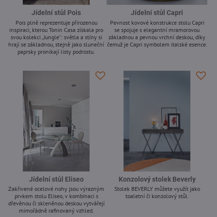
Jídelní stůl Pois
Jídelní stůl Capri
Pois plně reprezentuje přirozenou
Pevnost kovové konstrukce stolu Capri
inspiraci, kterou Tonin Casa získala pro
se spojuje s elegantní mramorovou
svou kolekci „Jungle“: světla a stíny si
základnou a pevnou vrchní deskou, díky
hrají se základnou, stejně jako sluneční
čemuž je Capri symbolem italské esence.
paprsky pronikají listy podrostu.
-
-
Jídelní stůl Eliseo
Konzolový stolek Beverly
Zakřivené ocelové nohy jsou výrazným
Stolek BEVERLY můžete využít jako
prvkem stolu Eliseo, v kombinaci s
toaletní či konzolový stůl.
dřevěnou či skleněnou deskou vytvářejí
-
mimořádně rafinovaný vzhled.