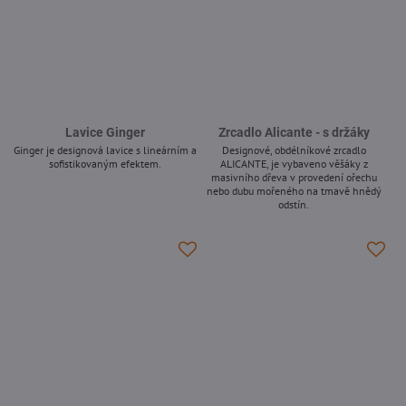
Lavice Ginger
Zrcadlo Alicante - s držáky
Ginger je designová lavice s lineárním a
Designové, obdélníkové zrcadlo
sofistikovaným efektem.
ALICANTE, je vybaveno věšáky z
masivního dřeva v provedení ořechu
-
nebo dubu mořeného na tmavě hnědý
odstín.
-