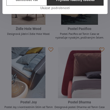
Ukázat podrobnosti
Židle Hole Wood
Postel Pacifico
Designová jídelní židle Hole Wood.
Postel Pacifico od Tonin Casa se
vyznačuje vysokým, prošívaným čelem.
-
-
Postel Joy
Postel Dharma
Postel Joy s kontrastním šitím od Tonin
Designová postel Dharma od Tonin Casa