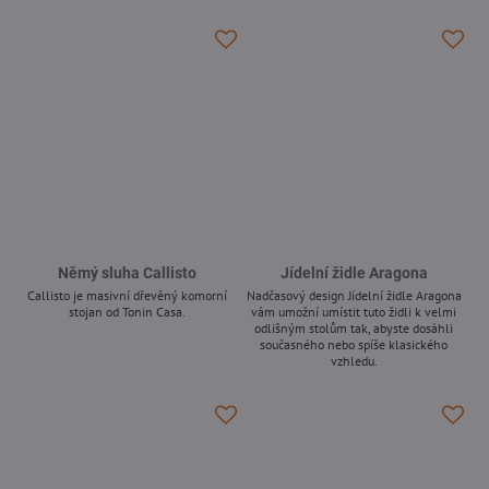
-
Němý sluha Callisto
Jídelní židle Aragona
Callisto je masivní dřevěný komorní
Nadčasový design Jídelní židle Aragona
stojan od Tonin Casa.
vám umožní umístit tuto židli k velmi
odlišným stolům tak, abyste dosáhli
-
současného nebo spíše klasického
vzhledu.
-