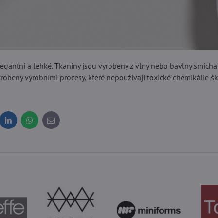
egantní a lehké. Tkaniny jsou vyrobeny z vlny nebo bavlny smícha
yrobeny výrobními procesy, které nepoužívají toxické chemikálie 
dit
LinkedIn
WhatsApp
E-
mail