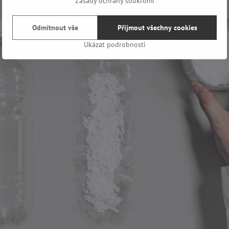
Zásady ochrany soukromí
Odmítnout vše
Přijmout všechny cookies
Ukázat podrobnosti