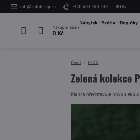
cult@cultdesign.cz
+420 603 480 240
BLOG
Nábytek
Světla
Doplňky
Nákupní košík
0 Kč
Úvod
BLOG
Zelená kolekce P
Pianca představuje novou ekolog