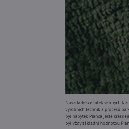
Nová kolekce látek šetrných k ži
výrobních technik a procesů barv
byl nábytek Pianca ještě krásnějš
byl vždy základní hodnotou Pian