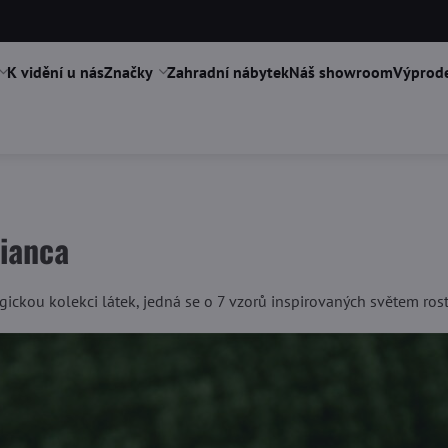
K vidění u nás
Značky
Zahradní nábytek
Náš showroom
Výprode
ianca
ickou kolekci látek, jedná se o 7 vzorů inspirovaných světem rost