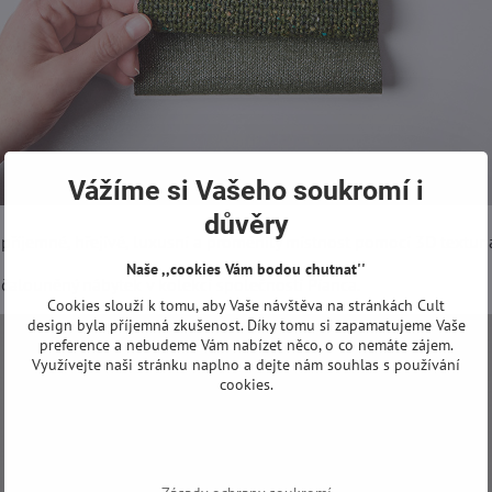
Vážíme si Vašeho soukromí i
důvěry
y příjemné, hřejivé, luxusní a proměnily místnost pomocí 3D textur
Naše ,,cookies Vám bodou chutnat''
 čalouněný nábytek v kolekci společnosti Pianca.
Cookies slouží k tomu, aby Vaše návštěva na stránkách Cult
design byla příjemná zkušenost. Díky tomu si zapamatujeme Vaše
preference a nebudeme Vám nabízet něco, o co nemáte zájem.
Využívejte naši stránku naplno a dejte nám souhlas s používání
cookies.