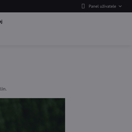
Panel uživatele
j
lin.