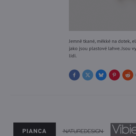
Jemně tkané, měkké na dotek, el
jako jsou plastové lahve. Jsou v
lidi.
Facebook
Twitter
Bluesky
Pinterest
Red