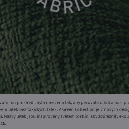
votnímu prostředí, byla navržena tak, aby pečovala o lidi a naši 
ení látek bez toxických látek. V Green Collection je 7 nových desig
í. Názvy látek jsou inspirovány světem rostlin, aby zdůraznily ekolo
ca.