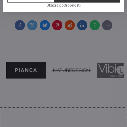
Ukázat podrobnosti
Diskuse
0
Facebook
Twitter
Bluesky
Pinterest
Reddit
LinkedIn
WhatsApp
E-
mail