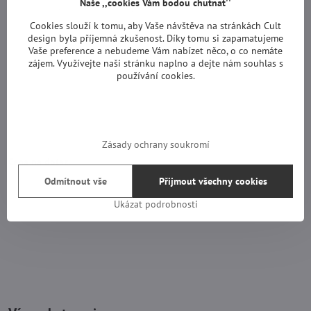
Naše ,,cookies Vám bodou chutnat''
Cookies slouží k tomu, aby Vaše návštěva na stránkách Cult
design byla příjemná zkušenost. Díky tomu si zapamatujeme
Vaše preference a nebudeme Vám nabízet něco, o co nemáte
zájem. Využívejte naši stránku naplno a dejte nám souhlas s
používání cookies.
Zásady ochrany soukromí
Cena na dotaz.
Odmítnout vše
Přijmout všechny cookies
Ukázat podrobnosti