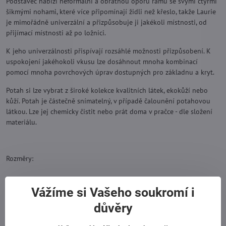
Podstavec nabízí neformální a obratnou oporu rámu se svými čtyřmi
šikmými nohami, které více připomínají židli než křeslo, takže Laurie
je mimořádně univerzální a přizpůsobuje ji jakékoli místnosti, od
přijímací místnosti až po ložnici.
K jeho univerzálnosti přispívají rozsáhlé možnosti přizpůsobení. K
uspokojení jakéhokoli vkusu lze dosáhnout mnoha kombinací
pomocí mnoha povrchových úprav dostupných pro základnu a kryt.
Potah si lze vybrat z široké kolekce kvalitních látek, ekokůží nebo
kůží. Potah je částečně snímatelný, v případě čalounění potahovou
látkou. Lze jej chemicky čistit nebo prát doma v pračce - dle složení
materiálu.
Rozměry:
Vážíme si Vašeho soukromí i
důvěry