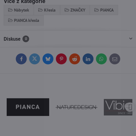
Více z kategorie
Nábytek
Křesla
ZNAČKY
PIANCA
PIANCA křesla
Diskuse
0
Facebook
Twitter
Bluesky
Pinterest
Reddit
LinkedIn
WhatsApp
E-
mail