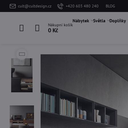
cult@cultdesign.cz
+420 603 480 240
BLOG
Nábytek
Světla
Doplňky
Nákupní košík
0 Kč