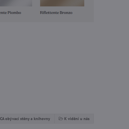
CA obývací stěny a knihovny
K vidění u nás