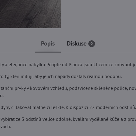
Popis
Diskuse
0
ly a elegance nábytku People od Pianca jsou klíčem ke znovuobje
 ty, kteří milují, aby jejich nápady dostaly reálnou podobu.
istanční prvky v kovovém vzhledu, podsvícené skleněné police, nov
u.
dýhy či lakovat matně či leskle. K dispozici 22 moderních odstínů.
ybírat ze 3 odstínů velice odolné, kvalitní vydělané kůže a z pr
rvách.