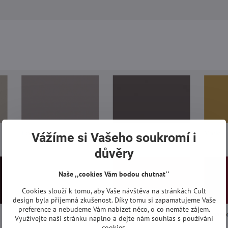
Vážíme si Vašeho soukromí i
důvěry
Naše ,,cookies Vám bodou chutnat''
Cookies slouží k tomu, aby Vaše návštěva na stránkách Cult
design byla příjemná zkušenost. Díky tomu si zapamatujeme Vaše
preference a nebudeme Vám nabízet něco, o co nemáte zájem.
Využívejte naši stránku naplno a dejte nám souhlas s používání
cookies.