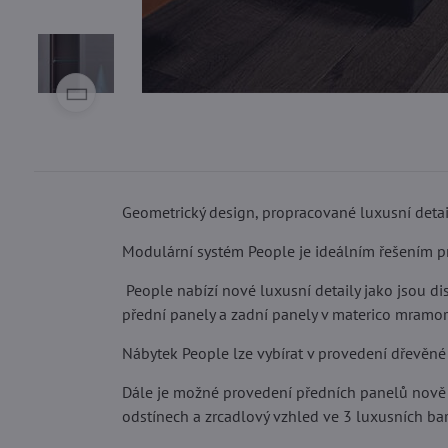
Geometrický design, propracované luxusní detai
Modulární systém People je ideálním řešením pro
People nabízí nové luxusní detaily jako jsou d
přední panely a zadní panely v materico mramor
Nábytek People lze vybírat v provedení dřevěné 
Dále je možné provedení předních panelů nově v
odstínech a zrcadlový vzhled ve 3 luxusních ba