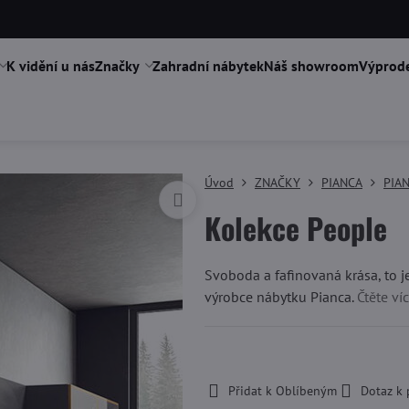
K vidění u nás
Značky
Zahradní nábytek
Náš showroom
Výprode
Úvod
ZNAČKY
PIANCA
PIAN
Kolekce People
Svoboda a fafinovaná krása, to 
výrobce nábytku Pianca.
Čtěte ví
-
Přidat k Oblíbeným
Dotaz k