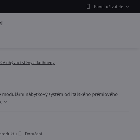
Panel uživatele
j
CA obývací stěny a knihovny
je modulární nábytkový systém od italského prémiového
ce
 produktu
Doručení