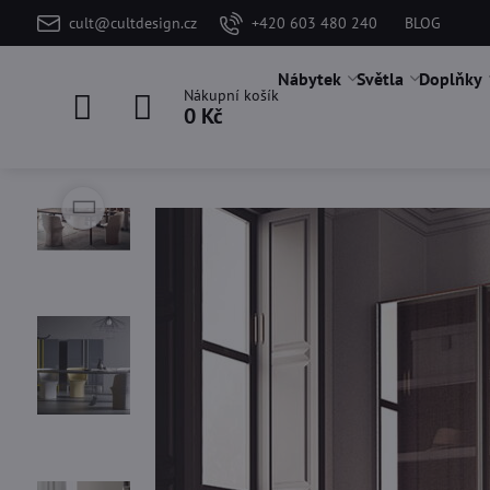
cult@cultdesign.cz
+420 603 480 240
BLOG
Nábytek
Světla
Doplňky
Nákupní košík
0 Kč