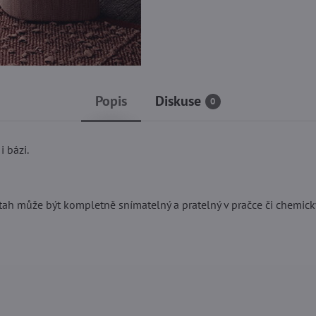
Popis
Diskuse
0
 bázi.
ah může být kompletně snímatelný a pratelný v pračce či chemicky či