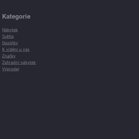
Kategorie
Nábytek
Světla
Doplňky
K vidění u nás
Značky
Zahradní nábytek
Výprodej