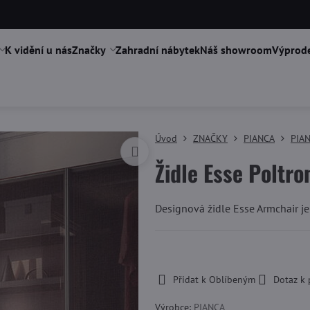
K vidění u nás
Značky
Zahradní nábytek
Náš showroom
Výprode
Úvod
ZNAČKY
PIANCA
PIAN
Židle Esse Poltro
Designová židle Esse Armchair j
-
Přidat k Oblíbeným
Dotaz k
Výrobce:
PIANCA