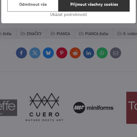
Odmítnout vše
Přijmout všechny cookies
Ukázat podrobnosti
í židle
ZNAČKY
PIANCA
PIANCA židle
K viděn
Facebook
Twitter
Bluesky
Pinterest
Reddit
LinkedIn
WhatsApp
E-
mail