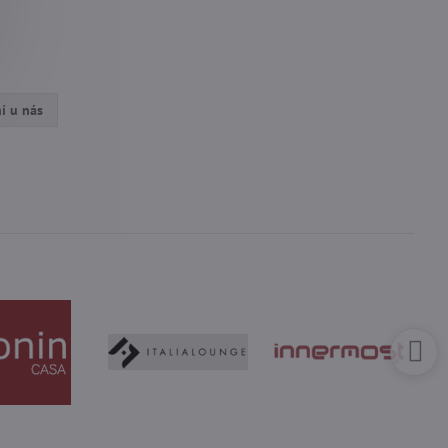
í u nás