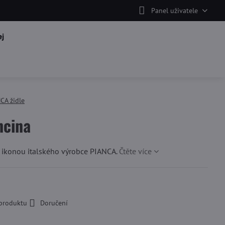
Panel uživatele
j
CA židle
ncina
e ikonou italského výrobce PIANCA.
Čtěte více
 produktu
Doručení