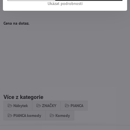
Ukázat podrobnosti
Cena na dotaz.
Více z kategorie
Nábytek
ZNAČKY
PIANCA
PIANCA komody
Komody