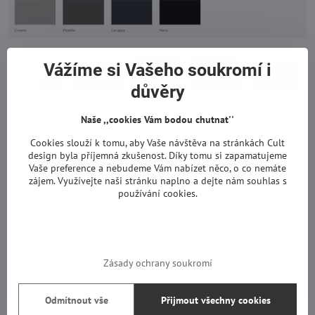
Vážíme si Vašeho soukromí i
důvěry
Naše ,,cookies Vám bodou chutnat''
Cookies slouží k tomu, aby Vaše návštěva na stránkách Cult
Vnitřní vzhled a top: na výběr z 22 odstínů matného laku nebo lze
design byla příjemná zkušenost. Díky tomu si zapamatujeme
Vaše preference a nebudeme Vám nabízet něco, o co nemáte
objednat přídavný top v ekokůži.
zájem. Využívejte naši stránku naplno a dejte nám souhlas s
používání cookies.
Na výběr velké množství rozměrů.
Zásady ochrany soukromí
Odmítnout vše
Přijmout všechny cookies