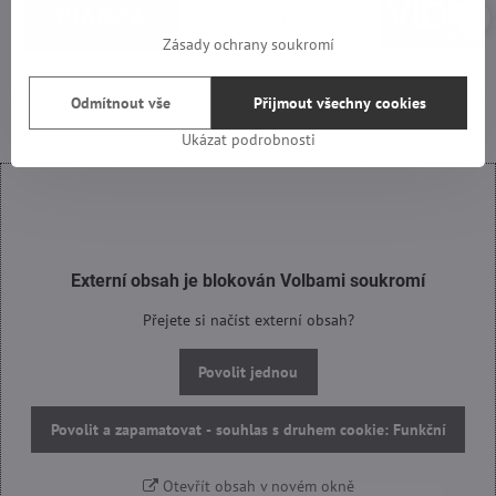
Zásady ochrany soukromí
Odmítnout vše
Přijmout všechny cookies
Ukázat podrobnosti
Externí obsah je blokován Volbami soukromí
Přejete si načíst externí obsah?
Povolit jednou
Povolit a zapamatovat - souhlas s druhem cookie: Funkční
Otevřít obsah v novém okně