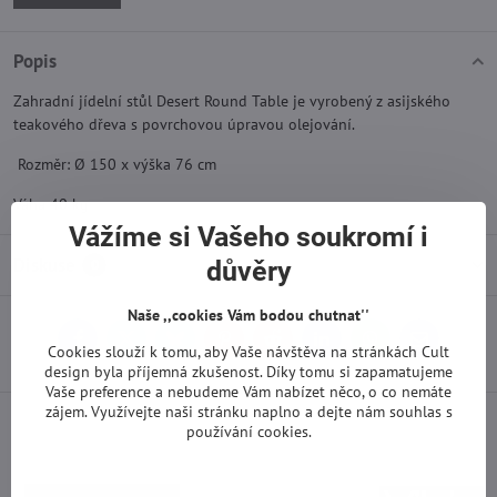
Popis
Zahradní jídelní stůl Desert Round Table je vyrobený z asijského
teakového dřeva s povrchovou úpravou olejování.
Rozměr: Ø 150 x výška 76 cm
Váha 40 kg
Vážíme si Vašeho soukromí i
Diskuse
důvěry
0
Naše ,,cookies Vám bodou chutnat''
Facebook
Twitter
Bluesky
Pinterest
Reddit
LinkedIn
WhatsApp
E-
Cookies slouží k tomu, aby Vaše návštěva na stránkách Cult
mail
design byla příjemná zkušenost. Díky tomu si zapamatujeme
Vaše preference a nebudeme Vám nabízet něco, o co nemáte
zájem. Využívejte naši stránku naplno a dejte nám souhlas s
používání cookies.