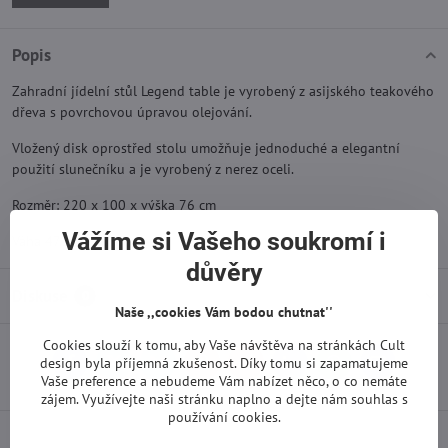
Popis
Zahradní jídelní stůl Legend table je vyrobený z asijského teakového
dřeva s povrchovou úpravou olejování.
Vložený disk oprostřed stolu umožňuje jednoduché a elegantní
použití slunečníku a je vyrobený z nerez oceli.
Rozměr: 220 x 100 x výška 76 cm
Vážíme si Vašeho soukromí i
Váha 47,5 kg
důvěry
Diskuse
0
Naše ,,cookies Vám bodou chutnat''
Cookies slouží k tomu, aby Vaše návštěva na stránkách Cult
design byla příjemná zkušenost. Díky tomu si zapamatujeme
Facebook
Twitter
Bluesky
Pinterest
Reddit
LinkedIn
WhatsApp
E-
Vaše preference a nebudeme Vám nabízet něco, o co nemáte
mail
zájem. Využívejte naši stránku naplno a dejte nám souhlas s
používání cookies.