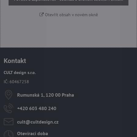
Otevřít obsah v novém okně
Kontakt
CULT design s.r.o.
IČ: 60467258
Rumunská 1, 120 00 Praha
+420 603 480 240
cult​@cultdesign​.cz
Otevírací doba