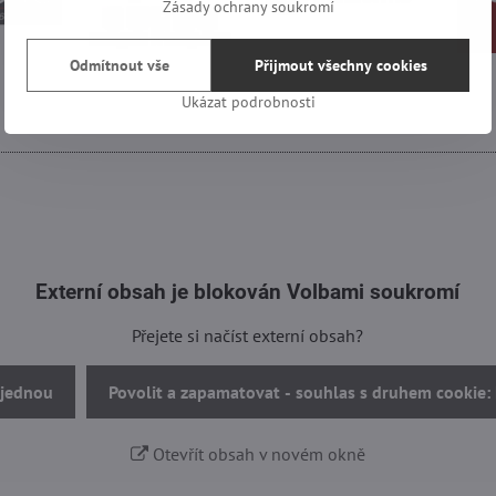
Zásady ochrany soukromí
Odmítnout vše
Přijmout všechny cookies
Ukázat podrobnosti
Externí obsah je blokován Volbami soukromí
Přejete si načíst externí obsah?
 jednou
Povolit a zapamatovat - souhlas s druhem cookie:
Otevřít obsah v novém okně