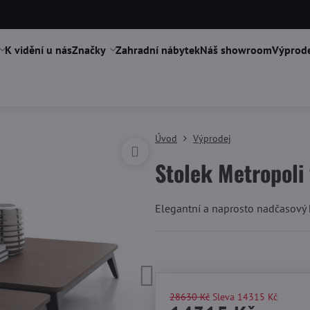
K vidění u nás
Značky
Zahradní nábytek
Náš showroom
Výprode
Úvod
Výprodej
Stolek Metropoli
Elegantní a naprosto nadčasový 
-
28630 Kč
Sleva
14315 Kč