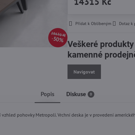
14315 Kč
Přidat k Oblíbeným
Dotaz k
28630 Kč
50%
Veškeré produkty
kamenné prodejn
Navigovat
Popis
Diskuse
0
í vzhled pohovky Metropoli. Vrchní deska je v provedení americk