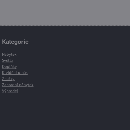
Kategorie
Nábytek
Světla
Doplňky
K vidění u nás
Značky
Zahradní nábytek
Výprodej