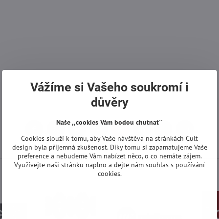
Vážíme si Vašeho soukromí i
důvěry
Naše ,,cookies Vám bodou chutnat''
Facebook
Twitter
Bluesky
Pinterest
Reddit
LinkedIn
WhatsApp
E-
Cookies slouží k tomu, aby Vaše návštěva na stránkách Cult
mail
design byla příjemná zkušenost. Díky tomu si zapamatujeme Vaše
preference a nebudeme Vám nabízet něco, o co nemáte zájem.
Využívejte naši stránku naplno a dejte nám souhlas s používání
cookies.