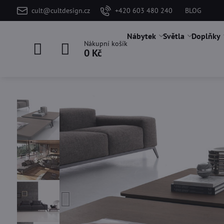
cult@cultdesign.cz
+420 603 480 240
BLOG
Nábytek
Světla
Doplňky
Nákupní košík
0 Kč