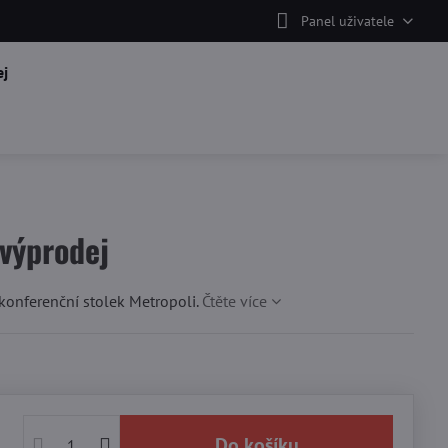
Panel uživatele
j
 výprodej
konferenční stolek Metropoli.
Čtěte více
Do košíku