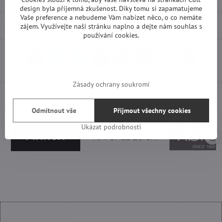
design byla příjemná zkušenost. Díky tomu si zapamatujeme
Vaše preference a nebudeme Vám nabízet něco, o co nemáte
Diskuse
0
zájem. Využívejte naši stránku naplno a dejte nám souhlas s
používání cookies.
Facebook
Twitter
Bluesky
Pinterest
Reddit
LinkedIn
WhatsApp
E-
mail
Zásady ochrany soukromí
Odmítnout vše
Přijmout všechny cookies
Ukázat podrobnosti