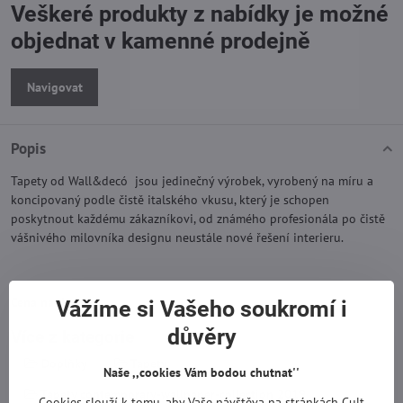
Veškeré produkty z nabídky je možné
objednat v kamenné prodejně
Navigovat
Popis
Tapety od Wall&decó jsou jedinečný výrobek, vyrobený na míru a
koncipovaný podle čistě italského vkusu, který je schopen
poskytnout každému zákazníkovi, od známého profesionála po čistě
vášnivého milovníka designu neustále nové řešení interieru.
Cena na dotaz.
Vážíme si Vašeho soukromí i
důvěry
Více z kategorie
Doplňky
Tapety
Naše ,,cookies Vám bodou chutnat''
Tapety contemporary-wallpaper-collection 2019
Cookies slouží k tomu, aby Vaše návštěva na stránkách Cult