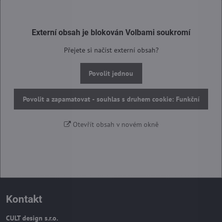
Externí obsah je blokován Volbami soukromí
Přejete si načíst externí obsah?
Povolit jednou
Povolit a zapamatovat - souhlas s druhem cookie: Funkční
Otevřít obsah v novém okně
Kontakt
CULT design s.r.o.