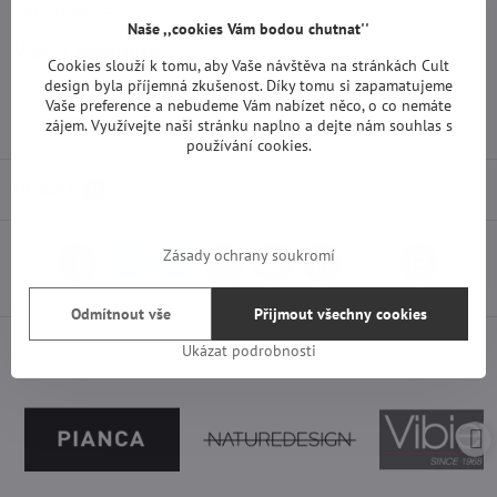
Cena na dotaz.
Naše ,,cookies Vám bodou chutnat''
Více z kategorie
Cookies slouží k tomu, aby Vaše návštěva na stránkách Cult
Nábytek
Jídelní židle
ZNAČKY
design byla příjemná zkušenost. Díky tomu si zapamatujeme
Vaše preference a nebudeme Vám nabízet něco, o co nemáte
NATURE DESIGN
zájem. Využívejte naši stránku naplno a dejte nám souhlas s
používání cookies.
Diskuse
0
Zásady ochrany soukromí
Facebook
Twitter
Bluesky
Pinterest
Reddit
LinkedIn
WhatsApp
E-
mail
Odmítnout vše
Přijmout všechny cookies
Ukázat podrobnosti