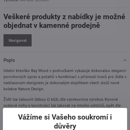
Veškeré produkty z nabídky je možné
objednat v kamenné prodejně
Navigovat
Popis
Jídelní křesílko Bay Wood s područkami vykazuje dokonalou eleganci
povrchových úprav a potahů v kombinaci s přísností tvarů pro židle s
nadčasovým designem, je dokonalým doplňkem všech stolů nové
kolekce Nature Design.
Židli lze čalounit látkou či kůží, dle vzorkovnice výrobce. Kovové
ocelové nohy a konstrukci lze lakovat na mnoho odstínů, opět dle
vzorkovnice výrobce.
Vážíme si Vašeho soukromí i
Rozměr: 51 X 50 X h 75 cm
důvěry