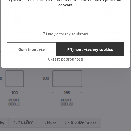
cookies.
Zásady ochrany soukromí
Odmítnout vše
Přijmout všechny cookies
Ukázat podrobnosti
ky
ZNAČKY
Musa
K vidění u nás