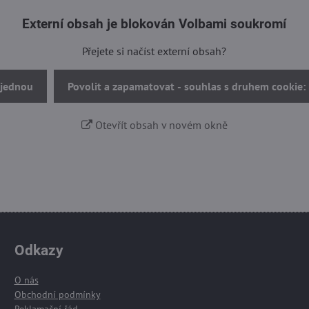
Externí obsah je blokován Volbami soukromí
Přejete si načíst externí obsah?
 jednou
Povolit a zapamatovat - souhlas s druhem cookie:
Otevřít obsah v novém okně
Odkazy
O nás
Obchodní podmínky