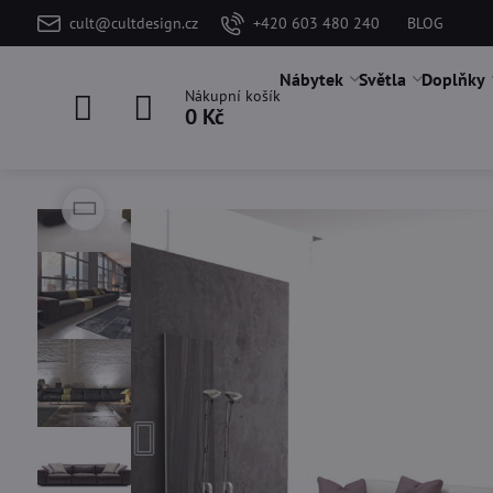
cult@cultdesign.cz
+420 603 480 240
BLOG
Nábytek
Světla
Doplňky
Nákupní košík
0 Kč