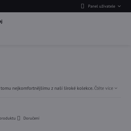
Panel uživatele
j
tomu nejkomfortnějšímu z naší široké kolekce.
Čtěte více
 produktu
Doručení