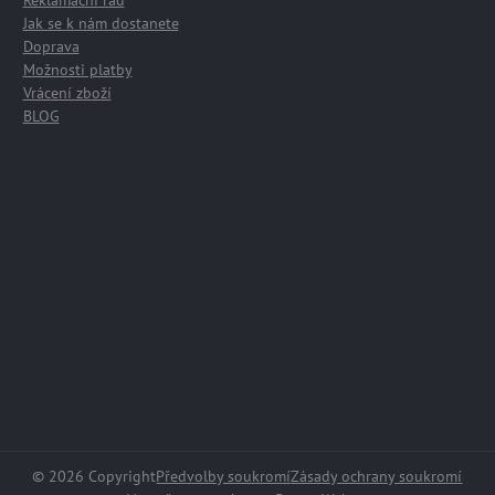
Reklamační řád
Jak se k nám dostanete
Doprava
Možnosti platby
Vrácení zboží
BLOG
©
2026
Copyright
Předvolby soukromí
Zásady ochrany soukromí