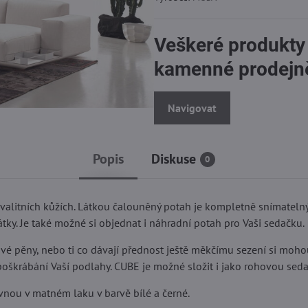
Veškeré produkty
kamenné prodejn
Navigovat
Popis
Diskuse
0
valitních kůžích. Látkou čalouněný potah je kompletně snímatelný
átky. Je také možné si objednat i náhradní potah pro Vaši sedačku.
ové pěny, nebo ti co dávají přednost ještě měkčímu sezení si moho
poškrábání Vaší podlahy. CUBE je možné složit i jako rohovou sedac
nou v matném laku v barvě bílé a černé.