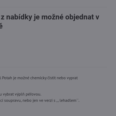
 z nabídky je možné objednat v
ě
. Potah je možné chemicky čistit nebo vyprat
u vybrat výplň péřovou.
í soupravu, nebo jen ve verzi s ,, lehadlem´´.