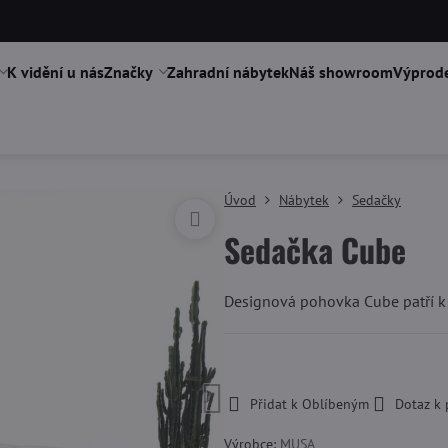
K vidění u nás
Značky
Zahradní nábytek
Náš showroom
Výprode
Úvod
Nábytek
Sedačky
Sedačka Cube
Designová pohovka Cube patří k 
-
Přidat k Oblíbeným
Dotaz k
Výrobce:
MUSA