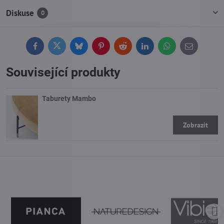
Diskuse
0
Facebook
Twitter
Bluesky
Pinterest
Reddit
LinkedIn
WhatsApp
E-
mail
Související produkty
Taburety Mambo
-
Zobrazit