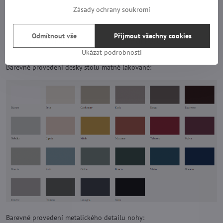
Zásady ochrany soukromí
Odmítnout vše
Přijmout všechny cookies
Ukázat podrobnosti
Barevné provedení desky stolu matně lakované:
Barevné provedení metalického detailu nohy: