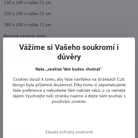
220 x 100 x výška 72 cm
250 x 100 x výška 72 cm
280 x 100 x výška 72 cm
Barevné varianty stolu:
Vážíme si Vašeho soukromí i
důvěry
Naše ,,cookies Vám bodou chutnat''
Cookies slouží k tomu, aby Vaše návštěva na stránkách Cult
design byla příjemná zkušenost. Díky tomu si zapamatujeme
Vaše preference a nebudeme Vám nabízet něco, o co nemáte
zájem. Využívejte naši stránku naplno a dejte nám souhlas s
používání cookies.
Zásady ochrany soukromí
Více z kategorie