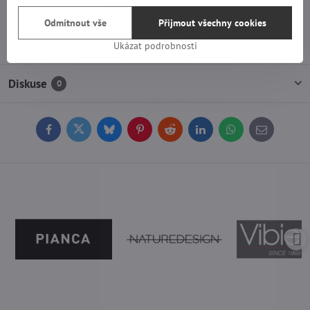
Jídelní stoly
Nábytek
ZNAČKY
PIANCA
Odmítnout vše
Přijmout všechny cookies
PIANCA jídelní stoly
PIANCA novinky
Ukázat podrobnosti
Diskuse
0
Facebook
Twitter
Bluesky
Pinterest
Reddit
LinkedIn
WhatsApp
E-
mail