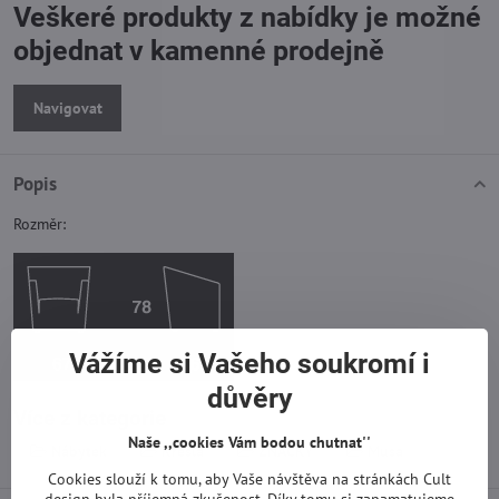
Veškeré produkty z nabídky je možné
objednat v kamenné prodejně
Navigovat
Popis
Rozměr:
Vážíme si Vašeho soukromí i
důvěry
Více z kategorie
Naše ,,cookies Vám bodou chutnat''
Nábytek
Křesla
ZNAČKY
Musa
Cookies slouží k tomu, aby Vaše návštěva na stránkách Cult