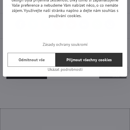
design byla příjemná zkušenost. Díky tomu si zapamatujeme
Diskuse
Vaše preference a nebudeme Vám nabízet něco, o co nemáte
0
zájem. Využívejte naši stránku naplno a dejte nám souhlas s
používání cookies.
Facebook
Twitter
Bluesky
Pinterest
Reddit
LinkedIn
WhatsApp
E-
mail
Zásady ochrany soukromí
Odmítnout vše
Přijmout všechny cookies
Ukázat podrobnosti