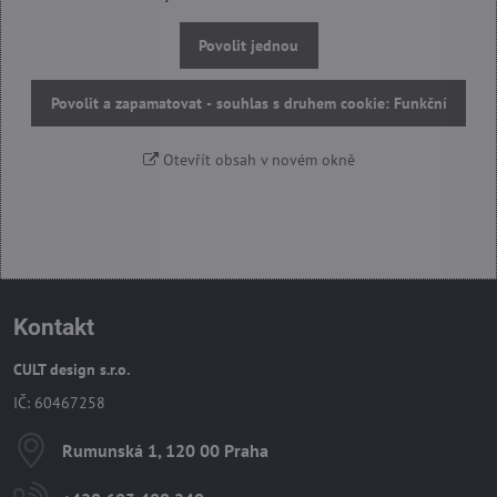
Povolit jednou
Povolit a zapamatovat - souhlas s druhem cookie: Funkční
Otevřít obsah v novém okně
Kontakt
CULT design s.r.o.
IČ: 60467258
Rumunská 1, 120 00 Praha