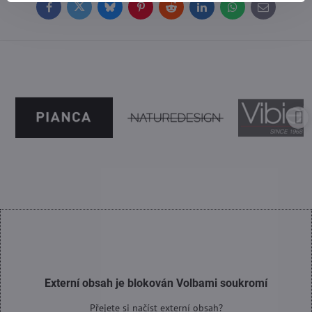
Facebook
Twitter
Bluesky
Pinterest
Reddit
LinkedIn
WhatsApp
E-
mail
Externí obsah je blokován Volbami soukromí
Přejete si načíst externí obsah?