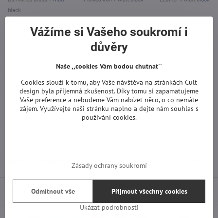
Vážíme si Vašeho soukromí i
Rozměry:
důvěry
v.130 x š.160 cm
Naše ,,cookies Vám bodou chutnat''
v.130 x š.120 cm
Cookies slouží k tomu, aby Vaše návštěva na stránkách Cult
v.130 x š.180 cm
design byla příjemná zkušenost. Díky tomu si zapamatujeme
Vaše preference a nebudeme Vám nabízet něco, o co nemáte
zájem. Využívejte naši stránku naplno a dejte nám souhlas s
používání cookies.
Zdroj napájení: PÁSKOVÁ LED 25/35/45W 3000K
Více z kategorie
Světla
Závěsná / stropní světla
Zásady ochrany soukromí
Diskuse
0
Odmítnout vše
Přijmout všechny cookies
Ukázat podrobnosti