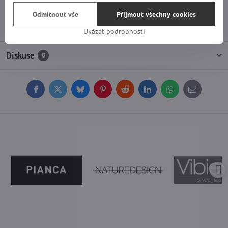
Odmítnout vše
Přijmout všechny cookies
Více z kategorie
Světla
Stojací lampy
Ukázat podrobnosti
Diskuse
0
Facebook
Twitter
Bluesky
Pinterest
Reddit
LinkedIn
WhatsApp
E-
mail