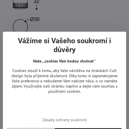
Vážíme si Vašeho soukromí i
důvěry
Více z kategorie
Světla
Stolní lampy
Naše ,,cookies Vám bodou chutnat''
Cookies slouží k tomu, aby Vaše návštěva na stránkách Cult
design byla příjemná zkušenost. Díky tomu si zapamatujeme
Diskuse
0
Vaše preference a nebudeme Vám nabízet něco, o co nemáte
zájem. Využívejte naši stránku naplno a dejte nám souhlas s
používání cookies.
Facebook
Twitter
Bluesky
Pinterest
Reddit
LinkedIn
WhatsApp
E-
mail
Související produkty
Zásady ochrany soukromí
Stolní či nástěnná lampa Lucy Mini