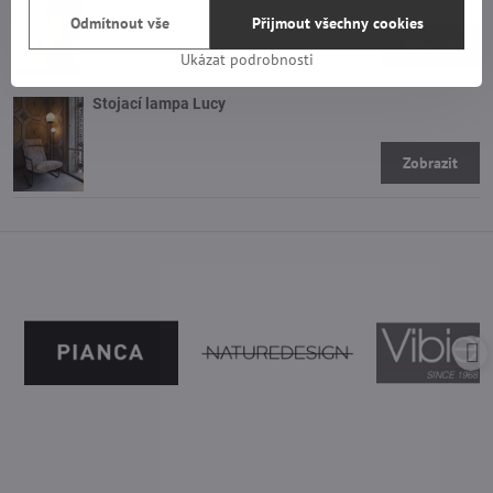
-
Odmítnout vše
Přijmout všechny cookies
Zobrazit
Ukázat podrobnosti
Stojací lampa Lucy
-
Zobrazit