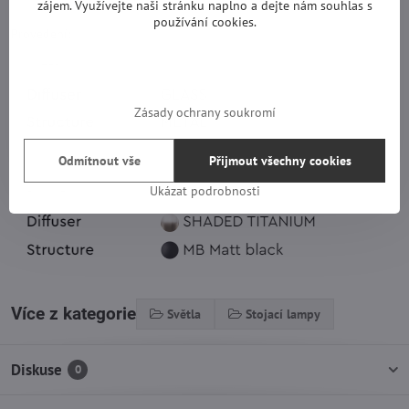
zájem. Využívejte naši stránku naplno a dejte nám souhlas s
používání cookies.
Provedení:
Zásady ochrany soukromí
Odmítnout vše
Přijmout všechny cookies
Ukázat podrobnosti
Více z kategorie
Světla
Stojací lampy
Diskuse
0