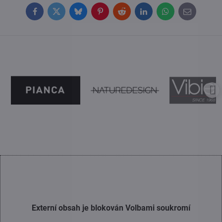
Facebook
Twitter
Bluesky
Pinterest
Reddit
LinkedIn
WhatsApp
E-
mail
Externí obsah je blokován Volbami soukromí