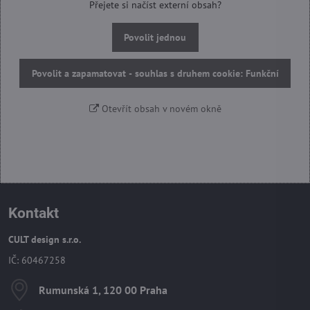
Přejete si načíst externí obsah?
Povolit jednou
Povolit a zapamatovat - souhlas s druhem cookie: Funkční
Otevřít obsah v novém okně
Kontakt
CULT design s.r.o.
IČ: 60467258
Rumunská 1, 120 00 Praha