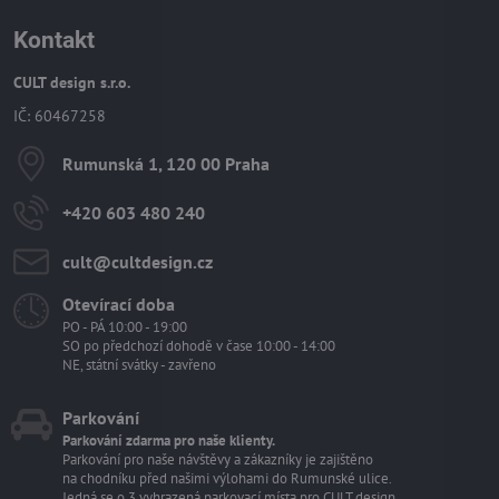
Kontakt
CULT design s.r.o.
IČ: 60467258
Rumunská 1, 120 00 Praha
+420 603 480 240
cult​@cultdesign​.cz
Otevírací doba
PO - PÁ 10:00 - 19:00
SO po předchozí dohodě v čase 10:00 - 14:00
NE, státní svátky - zavřeno
Parkování
Parkování zdarma pro naše klienty.
Parkování pro naše návštěvy a zákazníky je zajištěno
na chodníku před našimi výlohami do Rumunské ulice.
Jedná se o 3 vyhrazená parkovací místa pro CULT design.