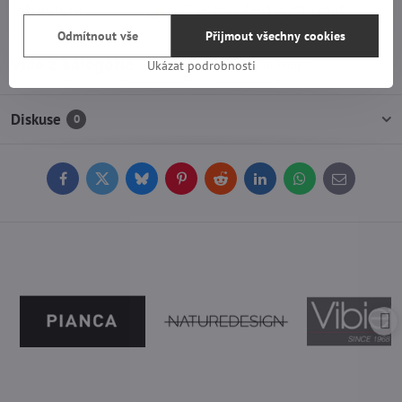
Odmítnout vše
Přijmout všechny cookies
Více z kategorie
Světla
Stolní lampy
Ukázat podrobnosti
Diskuse
0
Facebook
Twitter
Bluesky
Pinterest
Reddit
LinkedIn
WhatsApp
E-
mail