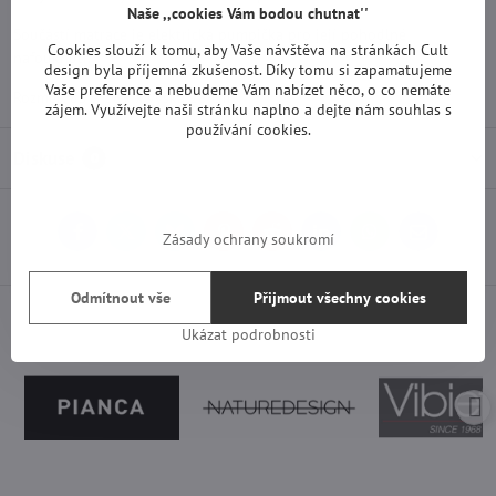
Naše ,,cookies Vám bodou chutnat''
Součástí matrace je elektrická pumpička pro její pohodlné
Cookies slouží k tomu, aby Vaše návštěva na stránkách Cult
nafouknutí.
design byla příjemná zkušenost. Díky tomu si zapamatujeme
Vaše preference a nebudeme Vám nabízet něco, o co nemáte
Rozměr: 85 x 189 x výška 28 cm
zájem. Využívejte naši stránku naplno a dejte nám souhlas s
používání cookies.
Diskuse
0
Facebook
Twitter
Bluesky
Pinterest
Reddit
LinkedIn
WhatsApp
E-
Zásady ochrany soukromí
mail
Odmítnout vše
Přijmout všechny cookies
Ukázat podrobnosti