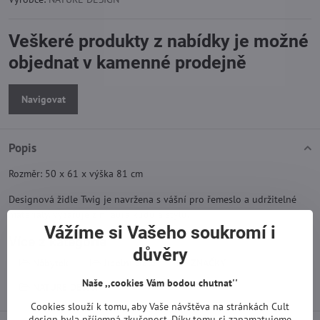
Veškeré produkty z nabídky je možné
objednat v kamenné prodejně
Navigovat
Popis
Rozměr: 50 x 61 x výška 81 cm
Designová židle Twig je navržena s vášní pro řemeslo a udržitelné
materiály, vyzařuje z ní aura klidu a stylu.
Vážíme si Vašeho soukromí i
Více z kategorie
důvěry
Nábytek
Jídelní židle
ZNAČKY
Naše ,,cookies Vám bodou chutnat''
NATURE DESIGN
Cookies slouží k tomu, aby Vaše návštěva na stránkách Cult
design byla příjemná zkušenost. Díky tomu si zapamatujeme