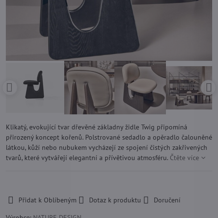
Klikatý, evokující tvar dřevěné základny židle Twig připomíná
přirozený koncept kořenů. Polstrované sedadlo a opěradlo čalouněné
látkou, kůží nebo nubukem vycházejí ze spojení čistých zakřivených
tvarů, které vytvářejí elegantní a přívětivou atmosféru.
Čtěte více
-
Přidat k Oblíbeným
Dotaz k produktu
Doručení
Výrobce:
NATURE DESIGN