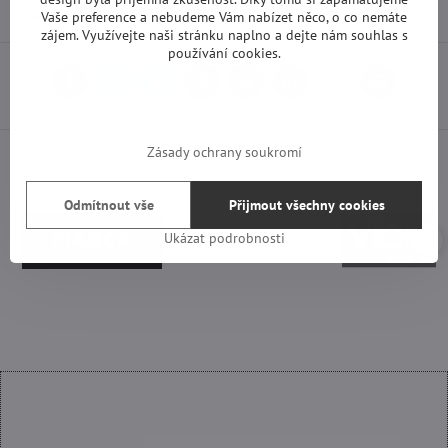
Diskuse
0
Vaše preference a nebudeme Vám nabízet něco, o co nemáte
zájem. Využívejte naši stránku naplno a dejte nám souhlas s
používání cookies.
Facebook
Twitter
Bluesky
Pinterest
Reddit
LinkedIn
WhatsApp
E-
mail
Zásady ochrany soukromí
Odmítnout vše
Přijmout všechny cookies
Ukázat podrobnosti