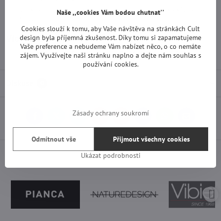
dle vzorkovnice výrobce. K dispozici je obsáhlá nabídka kůží a
Naše ,,cookies Vám bodou chutnat''
potahových materiálů.
Cookies slouží k tomu, aby Vaše návštěva na stránkách Cult
design byla příjemná zkušenost. Díky tomu si zapamatujeme
Více z kategorie
Vaše preference a nebudeme Vám nabízet něco, o co nemáte
Nábytek
Sedačky
ZNAČKY
ALBANI
zájem. Využívejte naši stránku naplno a dejte nám souhlas s
používání cookies.
Diskuse
0
Zásady ochrany soukromí
Facebook
Twitter
Bluesky
Pinterest
Reddit
LinkedIn
WhatsApp
E-
mail
Odmítnout vše
Přijmout všechny cookies
Ukázat podrobnosti