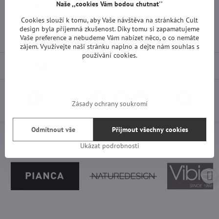
Naše ,,cookies Vám bodou chutnat''
Více z kategorie
Nábytek
ZNAČKY
PIANCA
Cookies slouží k tomu, aby Vaše návštěva na stránkách Cult
design byla příjemná zkušenost. Díky tomu si zapamatujeme
PIANCA komody
Komody
PIANCA novinky
Vaše preference a nebudeme Vám nabízet něco, o co nemáte
zájem. Využívejte naši stránku naplno a dejte nám souhlas s
používání cookies.
Diskuse
0
Facebook
Twitter
Bluesky
Pinterest
Reddit
LinkedIn
WhatsApp
E-
Zásady ochrany soukromí
mail
Odmítnout vše
Přijmout všechny cookies
Ukázat podrobnosti