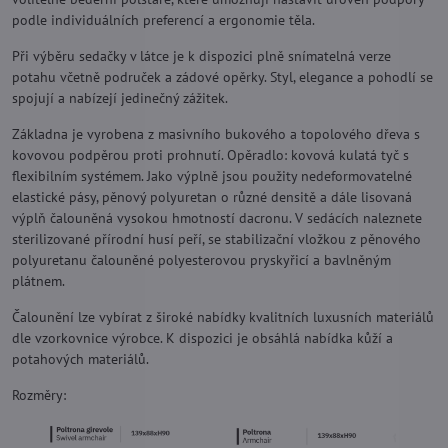
podle individuálních preferencí a ergonomie těla.
Při výběru sedačky v látce je k dispozici plně snímatelná verze
potahu včetně područek a zádové opěrky. Styl, elegance a pohodlí se
spojují a nabízejí jedinečný zážitek.
Základna je vyrobena z masivního bukového a topolového dřeva s
kovovou podpěrou proti prohnutí. Opěradlo: kovová kulatá tyč s
flexibilním systémem. Jako výplně jsou použity nedeformovatelné
elastické pásy, pěnový polyuretan o různé densitě a dále lisovaná
výplň čalouněná vysokou hmotností dacronu. V sedácích naleznete
sterilizované přírodní husí peří, se stabilizační vložkou z pěnového
polyuretanu čalouněné polyesterovou pryskyřicí a bavlněným
plátnem.
Čalounění lze vybírat z široké nabídky kvalitních luxusních materiálů
dle vzorkovnice výrobce. K dispozici je obsáhlá nabídka kůží a
potahových materiálů.
Rozměry: