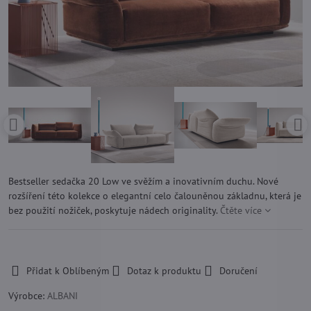
Bestseller sedačka 20 Low ve svěžím a inovativním duchu. Nové
rozšíření této kolekce o elegantní celo čalouněnou základnu, která je
bez použití nožiček, poskytuje nádech originality.
Čtěte více
-
Přidat k Oblíbeným
Dotaz k produktu
Doručení
Výrobce:
ALBANI