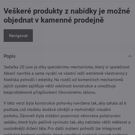
Veškeré produkty z nabídky je možné
objednat v kamenné prodejně
Navigovat
Popis
Sedačka 20 Low je díky speciálnímu mechanismu, který si společnost
Albani navrhla a sama vyrábí ve vlastní režii extrémně všestranný z
hlediska pohodlí i estetiky. Na rozdíl od komerčních mechanismů
jejich systém zajišťuje větší odolnost konstrukce a umožňuje
bezproblémové přizpůsobení libovolnému sklonu.
V této verzi byla konstrukce pohovky navržena tak, aby sahala až k
podlaze, což modelu dodává silnější a mohutnější vizuální
podobu. Zároveň byla zvláštní pozornost věnována polstrování
sedáku, které bylo pečlivě vyvinuto tak, aby nabízelo větší měkkost a
uvolněnější držení těla. Pro další zvýšení pohodlí lze integrovat
volitelné bederní polštáře, které umožňují nastavit úroveň podpory