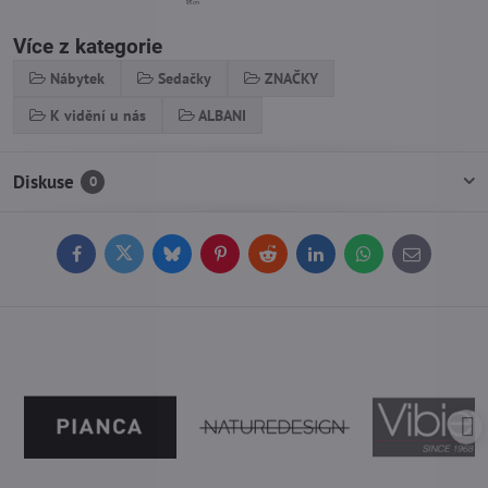
Více z kategorie
Nábytek
Sedačky
ZNAČKY
K vidění u nás
ALBANI
Diskuse
0
Facebook
Twitter
Bluesky
Pinterest
Reddit
LinkedIn
WhatsApp
E-
mail