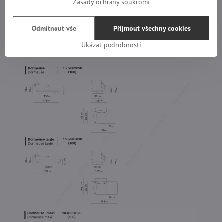
Zásady ochrany soukromí
Odmítnout vše
Přijmout všechny cookies
Ukázat podrobnosti