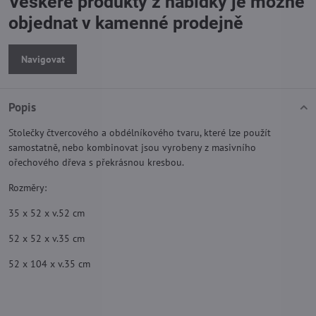
Veškeré produkty z nabídky je možné
objednat v kamenné prodejně
Navigovat
Popis
Stolečky čtvercového a obdélníkového tvaru, které lze použít
samostatně, nebo kombinovat jsou vyrobeny z masivního
ořechového dřeva s překrásnou kresbou.
Rozměry:
35 x 52 x v.52 cm
52 x 52 x v.35 cm
52 x 104 x v.35 cm