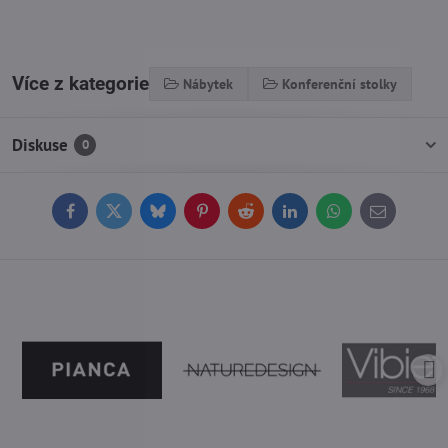
Více z kategorie
Nábytek
Konferenční stolky
Diskuse
0
Facebook
Twitter
Bluesky
Pinterest
Reddit
LinkedIn
WhatsApp
E-
mail