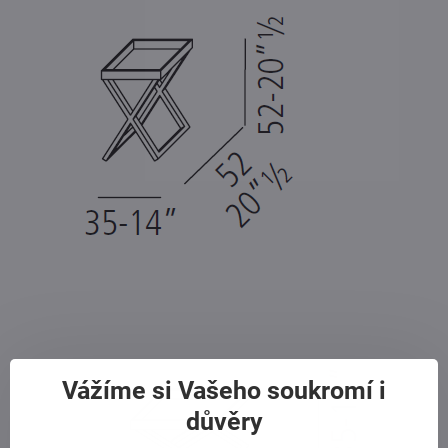
Vážíme si Vašeho soukromí i
důvěry