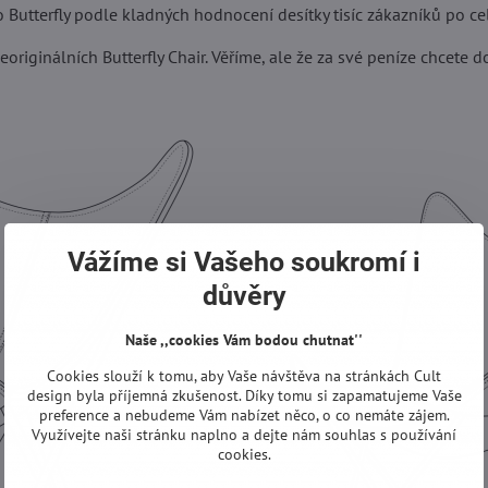
o Butterfly podle kladných hodnocení desítky tisíc zákazníků po ce
originálních Butterfly Chair. Věříme, ale že za své peníze chcete do
Vážíme si Vašeho soukromí i
důvěry
Naše ,,cookies Vám bodou chutnat''
Cookies slouží k tomu, aby Vaše návštěva na stránkách Cult
design byla příjemná zkušenost. Díky tomu si zapamatujeme Vaše
preference a nebudeme Vám nabízet něco, o co nemáte zájem.
Využívejte naši stránku naplno a dejte nám souhlas s používání
cookies.