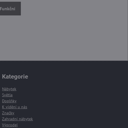
 Funkční
Kategorie
Nábytek
Světla
Doplňky
K vidění u nás
Značky
Zahradní nábytek
Výprodej