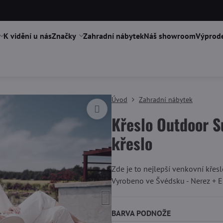
K vidění u nás
Značky
Zahradní nábytek
Náš showroom
Výprode
Úvod
Zahradní nábytek
Křeslo Outdoor S
křeslo
Zde je to nejlepší venkovní křesl
Vyrobeno ve Švédsku - Nerez + E
BARVA PODNOŽE