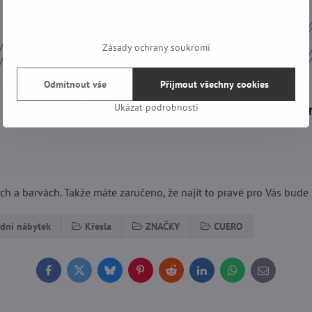
Zásady ochrany soukromí
Odmítnout vše
Přijmout všechny cookies
Ukázat podrobnosti
h a barvách. Takže máte zaručeno, že najít to pravé pro Vás bude 
dní nábytek
Křesla
ZNAČKY
CUERO
Facebook
Twitter
Bluesky
Pinterest
Reddit
LinkedIn
WhatsApp
E-
mail