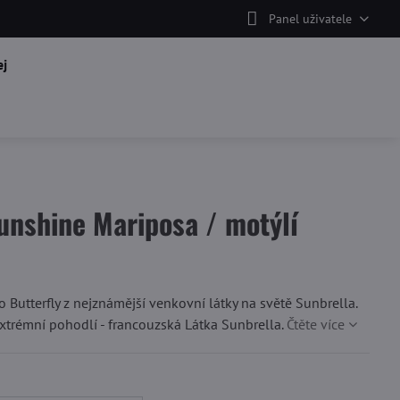
Panel uživatele
j
unshine Mariposa / motýlí
o Butterfly z nejznámější venkovní látky na světě Sunbrella.
xtrémní pohodlí - francouzská Látka Sunbrella.
Čtěte více