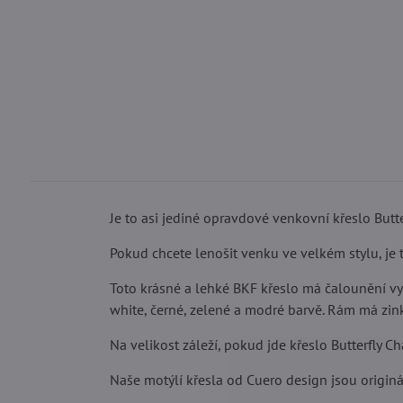
Je to asi jediné opravdové venkovní křeslo Butte
Pokud chcete lenošit venku ve velkém stylu, je t
Toto krásné a lehké BKF křeslo má čalounění vyr
white, černé, zelené a modré barvě. Rám má zink
Na velikost záleží, pokud jde křeslo Butterfly Cha
Naše motýlí křesla od Cuero design jsou originá