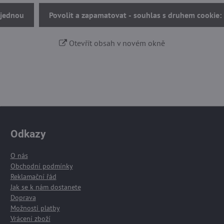
 jednou
Povolit a zapamatovat - souhlas s druhem cookie:
Otevřít obsah v novém okně
Odkazy
O nás
Obchodní podmínky
Reklamační řád
Jak se k nám dostanete
Doprava
Možnosti platby
Vrácení zboží