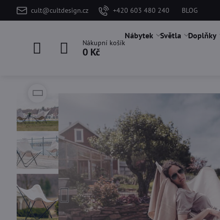
cult@cultdesign.cz
+420 603 480 240
BLOG
Nábytek
Světla
Doplňky
Nákupní košík
0 Kč