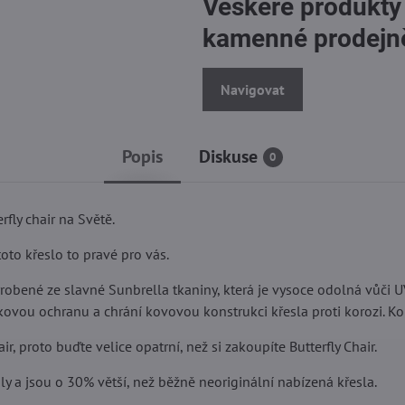
Veškeré produkty
kamenné prodejn
Navigovat
Popis
Diskuse
0
rfly chair na Světě.
oto křeslo to pravé pro vás.
obené ze slavné Sunbrella tkaniny, která je vysoce odolná vůči UV
ovou ochranu a chrání kovovou konstrukci křesla proti korozi. Kons
ir, proto buďte velice opatrní, než si zakoupíte Butterfly Chair.
ly a jsou o 30% větší, než běžně neoriginální nabízená křesla.