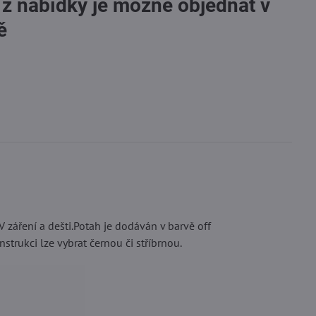
 z nabídky je možné objednat v
ě
 záření a dešti.Potah je dodáván v barvě off
trukci lze vybrat černou či stříbrnou.