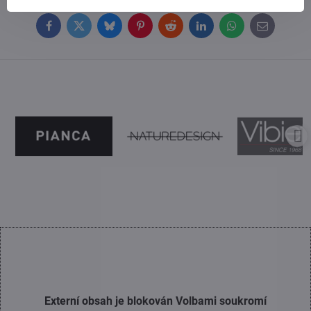
Facebook
Twitter
Bluesky
Pinterest
Reddit
LinkedIn
WhatsApp
E-
mail
Externí obsah je blokován Volbami soukromí