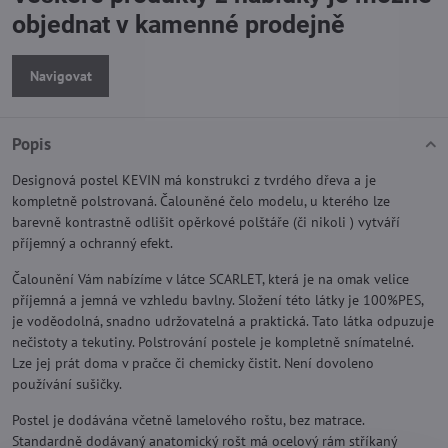
objednat v kamenné prodejně
Navigovat
Popis
Designová postel KEVIN má konstrukci z tvrdého dřeva a je
kompletně polstrovaná. Čalouněné čelo modelu, u kterého lze
barevně kontrastně odlišit opěrkové polštáře (či nikoli ) vytváří
příjemný a ochranný efekt.
Čalounění Vám nabízíme v látce SCARLET, která je na omak velice
příjemná a jemná ve vzhledu bavlny. Složení této látky je 100%PES,
je voděodolná, snadno udržovatelná a praktická. Tato látka odpuzuje
nečistoty a tekutiny. Polstrování postele je kompletně snímatelné.
Lze jej prát doma v pračce či chemicky čistit. Není dovoleno
používání sušičky.
Postel je dodávána včetně lamelového roštu, bez matrace.
Standardně dodávaný anatomický rošt má ocelový rám stříkaný