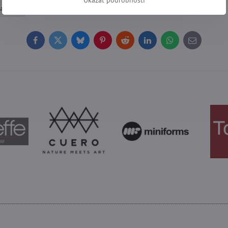
 lampy
Facebook
Twitter
Bluesky
Pinterest
Reddit
LinkedIn
WhatsApp
E-
mail