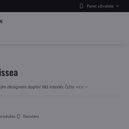
Panel uživatele
j
issea
ým designem doplní Váš interiér.
Čtěte více
 produktu
Doručení