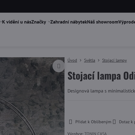
K vidění u nás
Značky
Zahradní nábytek
Náš showroom
Výprode
Úvod
Světla
Stojací lampy
Stojací lampa Od
Designová lampa s minimalistick
-
Přidat k Oblíbeným
Dotaz k
Výrobce:
TONIN CASA