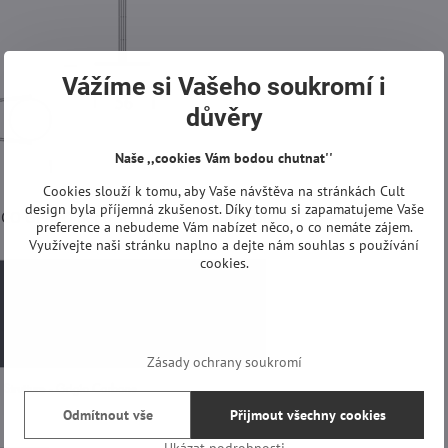
Vážíme si Vašeho soukromí i
důvěry
Naše ,,cookies Vám bodou chutnat''
Cookies slouží k tomu, aby Vaše návštěva na stránkách Cult
design byla příjemná zkušenost. Díky tomu si zapamatujeme Vaše
IANCO OPACO nebo šedé - GRIGIO CARBONE:
preference a nebudeme Vám nabízet něco, o co nemáte zájem.
Využívejte naši stránku naplno a dejte nám souhlas s používání
cookies.
Zásady ochrany soukromí
Odmítnout vše
Přijmout všechny cookies
Ukázat podrobnosti