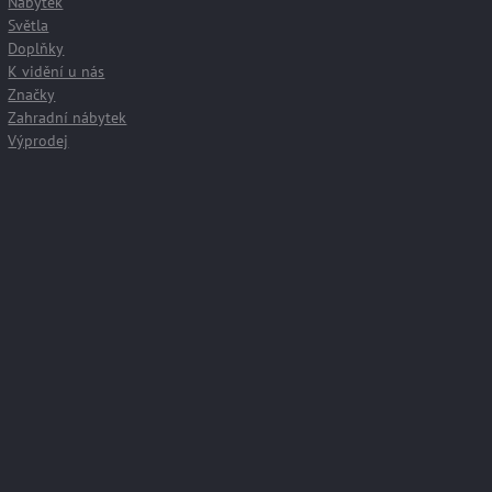
Nábytek
Světla
Doplňky
K vidění u nás
Značky
Zahradní nábytek
Výprodej