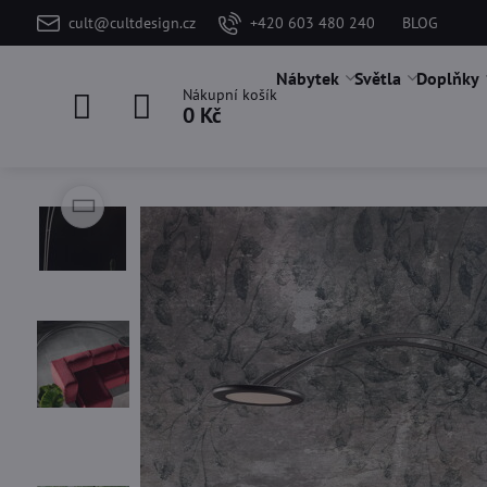
cult@cultdesign.cz
+420 603 480 240
BLOG
Nábytek
Světla
Doplňky
Nákupní košík
0 Kč