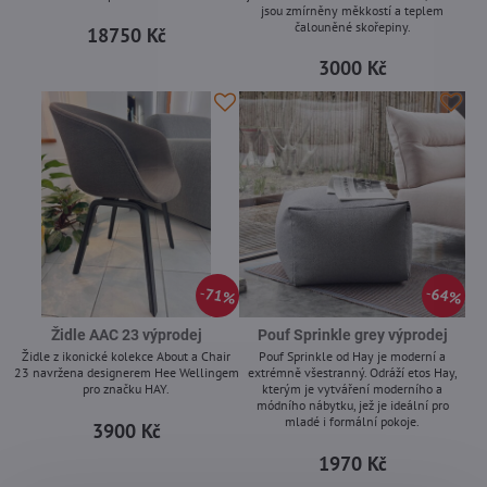
jsou zmírněny měkkostí a teplem
-
čalouněné skořepiny.
18750 Kč
-
3000 Kč
71%
64%
Židle AAC 23 výprodej
Pouf Sprinkle grey výprodej
Židle z ikonické kolekce About a Chair
Pouf Sprinkle od Hay je moderní a
23 navržena designerem Hee Wellingem
extrémně všestranný. Odráží etos Hay,
pro značku HAY.
kterým je vytváření moderního a
módního nábytku, jež je ideální pro
-
mladé i formální pokoje.
3900 Kč
-
1970 Kč