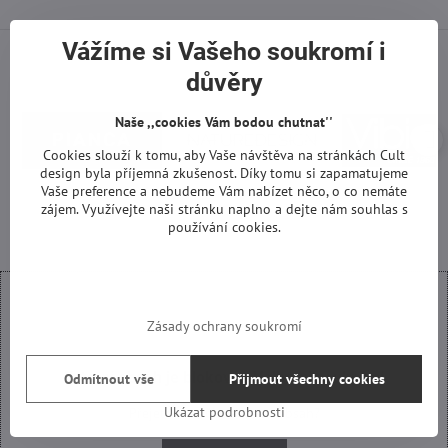
Vážíme si Vašeho soukromí i
důvěry
Naše ,,cookies Vám bodou chutnat''
Cookies slouží k tomu, aby Vaše návštěva na stránkách Cult
design byla příjemná zkušenost. Díky tomu si zapamatujeme
Vaše preference a nebudeme Vám nabízet něco, o co nemáte
zájem. Využívejte naši stránku naplno a dejte nám souhlas s
používání cookies.
Zásady ochrany soukromí
Externí obsah je blokován Volbami soukromí
Odmítnout vše
Přijmout všechny cookies
Ukázat podrobnosti
Přejete si načíst externí obsah?