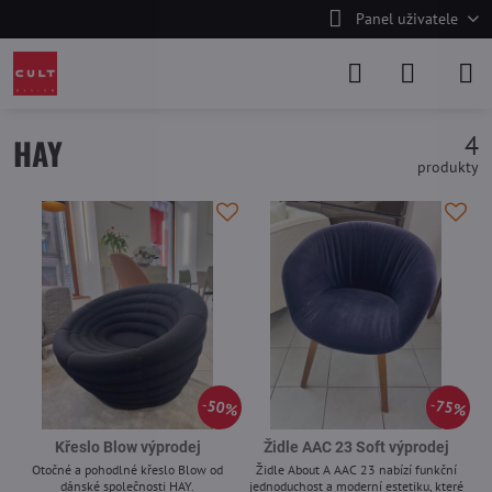
Panel uživatele
4
HAY
produkty
50%
75%
Křeslo Blow výprodej
Židle AAC 23 Soft výprodej
Otočné a pohodlné křeslo Blow od
Židle About A AAC 23 nabízí funkční
dánské společnosti HAY.
jednoduchost a moderní estetiku, které