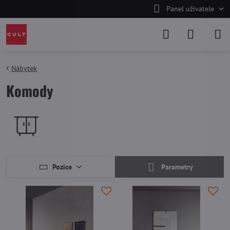
Panel uživatele
Nábytek
Komody
Pozice
Parametry