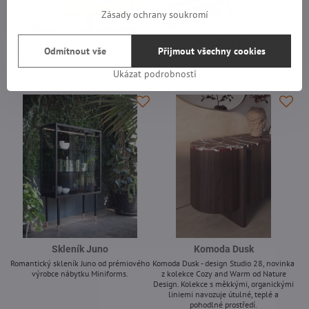
Zásady ochrany soukromí
Komoda Caruso
Komoda Edge
Odmítnout vše
Přijmout všechny cookies
Komoda Caruso je vybavena 50W Hi-Fi
Komoda či příborník Edge s výraznou
systémem.
kresbou dřeva od výrobce Miniforms.
Ukázat podrobnosti
-
-
Skleník Juno
Komoda Dusk
Romantický skleník Juno od prémiového
Komoda Dusk - design Studio 28, novinka
výrobce nábytku Miniforms.
z kolekce Cozy and Warm od Nature
Design. Kolekce s měkkými, organickými
-
liniemi navozuje útulné, teplé a
pohodlné prostředí.