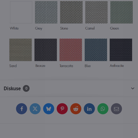
Diskuse
0
Facebook
Twitter
Bluesky
Pinterest
Reddit
LinkedIn
WhatsApp
E-
mail