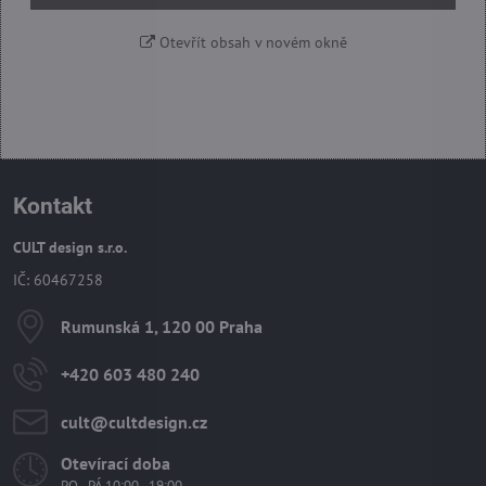
Otevřít obsah v novém okně
Kontakt
CULT design s.r.o.
IČ: 60467258
Rumunská 1, 120 00 Praha
+420 603 480 240
cult​@cultdesign​.cz
Otevírací doba
PO - PÁ 10:00 - 19:00