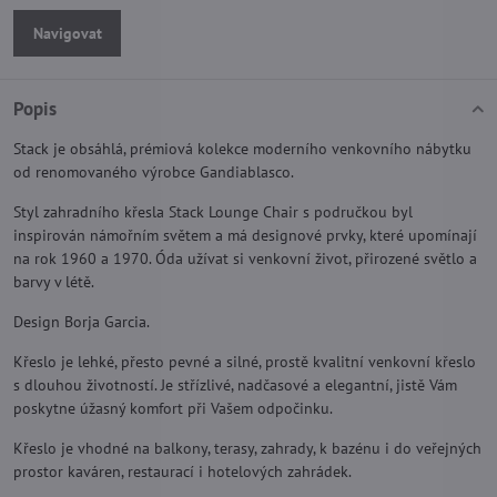
Navigovat
Popis
Stack je obsáhlá, prémiová kolekce moderního venkovního nábytku
od renomovaného výrobce Gandiablasco.
Styl zahradního křesla Stack Lounge Chair s područkou byl
inspirován námořním světem a má designové prvky, které upomínají
na rok 1960 a 1970. Óda užívat si venkovní život, přirozené světlo a
barvy v létě.
Design Borja Garcia.
Křeslo je lehké, přesto pevné a silné, prostě kvalitní venkovní křeslo
s dlouhou životností. Je střízlivé, nadčasové a elegantní, jistě Vám
poskytne úžasný komfort při Vašem odpočinku.
Křeslo je vhodné na balkony, terasy, zahrady, k bazénu i do veřejných
prostor kaváren, restaurací i hotelových zahrádek.