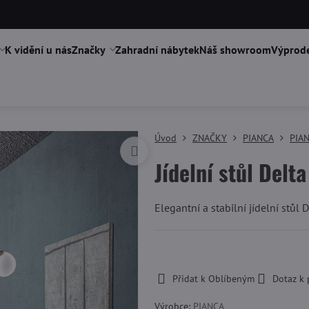
K vidění u nás
Značky
Zahradní nábytek
Náš showroom
Výprode
Úvod
ZNAČKY
PIANCA
PIAN
Jídelní stůl Delta
Elegantní a stabilní jídelní stůl
-
Přidat k Oblíbeným
Dotaz k
Výrobce:
PIANCA