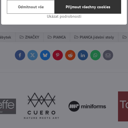
Odmítnout vše
Přijmout všechny cookies
Ukázat podrobnosti
ábytek
ZNAČKY
PIANCA
PIANCA jídelní stoly
Facebook
Twitter
Bluesky
Pinterest
Reddit
LinkedIn
WhatsApp
E-
mail