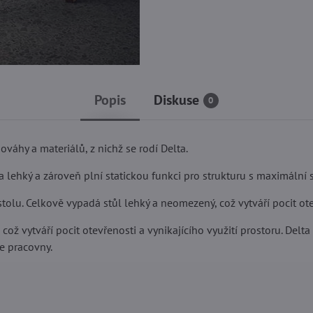
Popis
Diskuse
0
ováhy a materiálů, z nichž se rodí Delta.
 lehký a zároveň plní statickou funkci pro strukturu s maximální s
lu. Celkově vypadá stůl lehký a neomezený, což vytváří pocit otevř
ož vytváří pocit otevřenosti a vynikajícího využití prostoru. Delt
e pracovny.