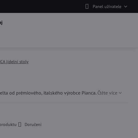
Panel uživatele
j
CA jídelní stoly
 Delta od prémiového, italského výrobce Pianca.
Čtěte více
 produktu
Doručení