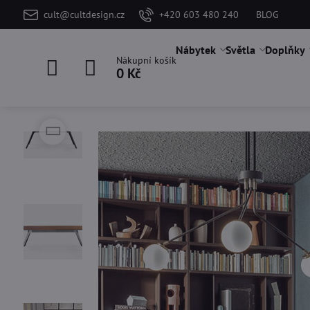
cult@cultdesign.cz
+420 603 480 240
BLOG
Nábytek
Světla
Doplňky
Nákupní košík
0 Kč