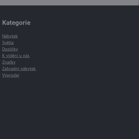
Kategorie
Nábytek
Světla
Doplňky
K vidění u nás
Značky
Zahradní nábytek
Výprodej