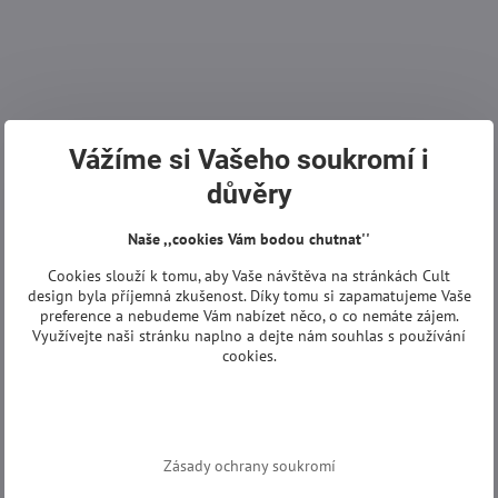
Vážíme si Vašeho soukromí i
důvěry
Naše ,,cookies Vám bodou chutnat''
Cookies slouží k tomu, aby Vaše návštěva na stránkách Cult
design byla příjemná zkušenost. Díky tomu si zapamatujeme Vaše
preference a nebudeme Vám nabízet něco, o co nemáte zájem.
Využívejte naši stránku naplno a dejte nám souhlas s používání
cookies.
Zásady ochrany soukromí