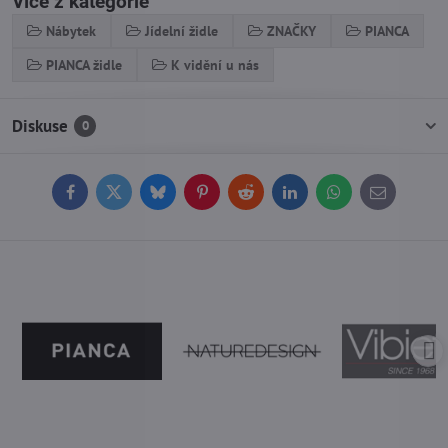
Více z kategorie
Nábytek
Jídelní židle
ZNAČKY
PIANCA
PIANCA židle
K vidění u nás
Diskuse
0
Facebook
Twitter
Bluesky
Pinterest
Reddit
LinkedIn
WhatsApp
E-
mail