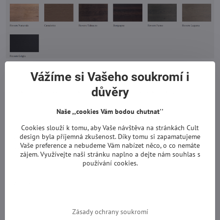
Vážíme si Vašeho soukromí i
důvěry
Sedák je plastový nebo kompletně čalouněný látkou/kůží.
Naše ,,cookies Vám bodou chutnat''
Potah sedáku je snímatelný a lze jej chemicky čistit nebo prát doma v
Cookies slouží k tomu, aby Vaše návštěva na stránkách Cult
design byla příjemná zkušenost. Díky tomu si zapamatujeme
pračce - dle složení materiálu. Je také možné si dokoupit na židle
Vaše preference a nebudeme Vám nabízet něco, o co nemáte
nový potah.
zájem. Využívejte naši stránku naplno a dejte nám souhlas s
používání cookies.
Rozměry:
Zásady ochrany soukromí