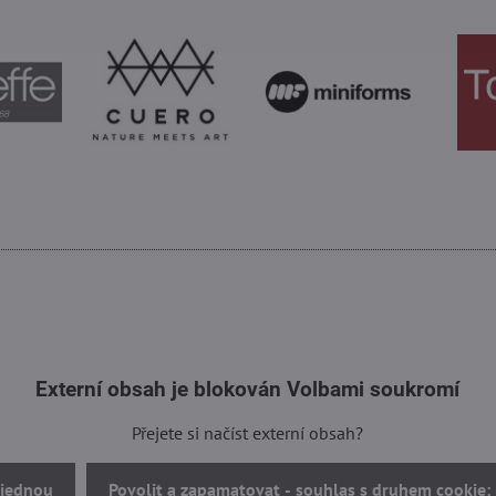
Externí obsah je blokován Volbami soukromí
Přejete si načíst externí obsah?
 jednou
Povolit a zapamatovat - souhlas s druhem cookie: