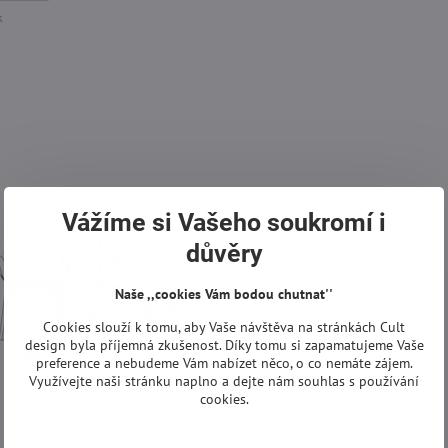
Vážíme si Vašeho soukromí i
důvěry
Naše ,,cookies Vám bodou chutnat''
Cookies slouží k tomu, aby Vaše návštěva na stránkách Cult
design byla příjemná zkušenost. Díky tomu si zapamatujeme Vaše
preference a nebudeme Vám nabízet něco, o co nemáte zájem.
Využívejte naši stránku naplno a dejte nám souhlas s používání
cookies.