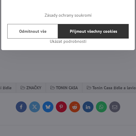
Zásady ochrany soukromí
Odmítnout vše
Přijmout všechny cookies
Ukázat podrobnosti
í židle
ZNAČKY
TONIN CASA
Tonin Casa židle a lavic
Facebook
Twitter
Bluesky
Pinterest
Reddit
LinkedIn
WhatsApp
E-
mail