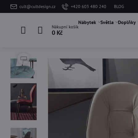
cult@cultdesign.cz
+420 603 480 240
BLOG
Nábytek
Světla
Doplňky
Nákupní košík
0 Kč