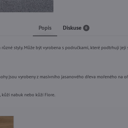
Popis
Diskuse
0
různé styly. Může být vyrobena s područkami, které podtrhují její s
a nohy jsou vyrobeny z masivního jasanového dřeva mořeného na oř
, kůží nabuk nebo kůží Fiore.