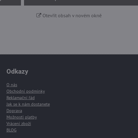
Otevřít obsah v novém okně
Odkazy
O nás
Obchodní podmínky
Reklamační řád
Jak se k nám dostanete
Doprava
Možnosti platby
Vrácení zboží
BLOG