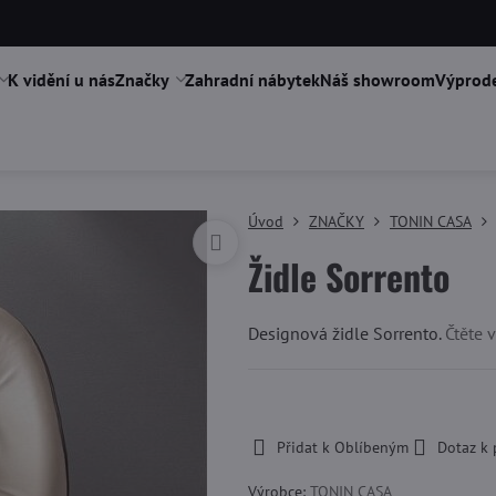
K vidění u nás
Značky
Zahradní nábytek
Náš showroom
Výprode
Úvod
ZNAČKY
TONIN CASA
Židle Sorrento
Designová židle Sorrento.
Čtěte v
-
Přidat k Oblíbeným
Dotaz k
Výrobce:
TONIN CASA