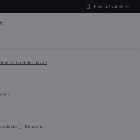
Panel uživatele
j
Tonin Casa židle a lavice
íce
 produktu
Doručení