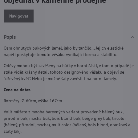
objednat v kamenné prodejně
Navigovat
Popis
Osm ohnutých bukových lamel, jako by tančilo... Jejich elastické
napětí poskytuje tomuto věšáku vynikající formu a stabilitu.
Oděvy mohou být zavěšeny na háčky v horní části, v tomto případě je
stále vidět krásný detail tohoto designového věšáku a objeví se
"dřevěný květ". Nebo je možné šaty zavěsit i na horní lamely.
Cena na dotaz.
Rozměry: Ø 60cm, výška 167cm
Volit můžete z mnoha barevných variant provedení: bělený buk,
přírodní buk, mocha buk, bois blond buk, beige grey buk, tricolor
(bělený, přírodní, mocha), multicolor (bělený, bois blond, oranžový a
žlutý lak).