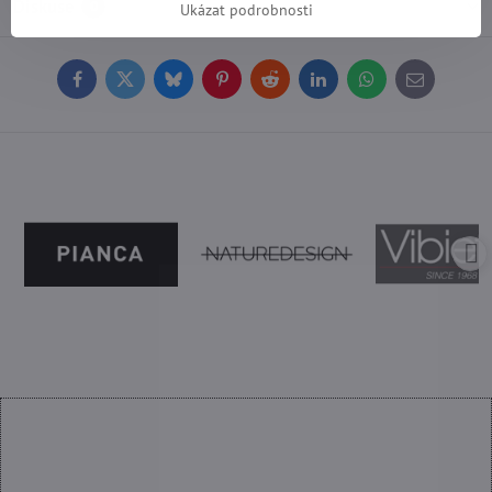
Diskuse
0
Ukázat podrobnosti
Facebook
Twitter
Bluesky
Pinterest
Reddit
LinkedIn
WhatsApp
E-
mail