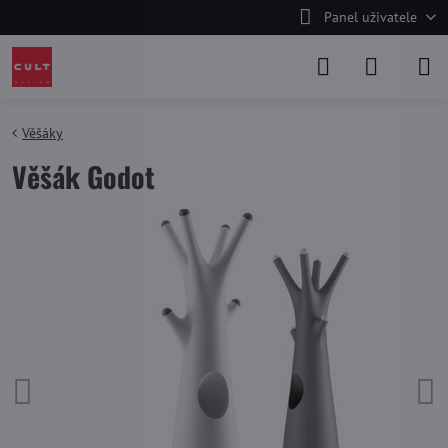
Panel uživatele
Věšáky
Věšák Godot