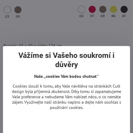
Rozměr: 43 x 40 x výška 176 cm
Vážíme si Vašeho soukromí i
důvěry
Svítící varianta věšáku se nabízí v neutrální transparentní barvě.
Naše ,,cookies Vám bodou chutnat''
Svítící věšák lze použít jen v interiéru. Součástí je i transparentní
Cookies slouží k tomu, aby Vaše návštěva na stránkách Cult
kabel, bipolární zásuvka, nožní přepínač. Žárovka 1 x 20W E21 není
design byla příjemná zkušenost. Díky tomu si zapamatujeme
součástí.
Vaše preference a nebudeme Vám nabízet něco, o co nemáte
zájem. Využívejte naši stránku naplno a dejte nám souhlas s
používání cookies.
Cena na dotaz.