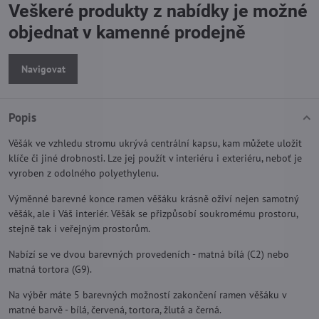
Veškeré produkty z nabídky je možné
objednat v kamenné prodejně
Navigovat
Popis
Věšák ve vzhledu stromu ukrývá centrální kapsu, kam můžete uložit
klíče či jiné drobnosti. Lze jej použít v interiéru i exteriéru, neboť je
vyroben z odolného polyethylenu.
Výměnné barevné konce ramen věšáku krásně oživí nejen samotný
věšák, ale i Váš interiér. Věšák se přizpůsobí soukromému prostoru,
stejně tak i veřejným prostorům.
Nabízí se ve dvou barevných provedeních - matná bílá (C2) nebo
matná tortora (G9).
Na výběr máte 5 barevných možností zakončení ramen věšáku v
matné barvě - bílá, červená, tortora, žlutá a černá.