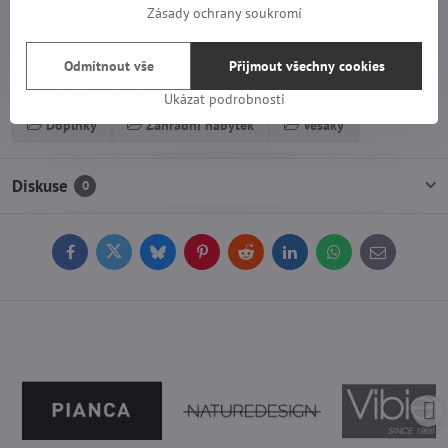
Zásady ochrany soukromí
Odmítnout vše
Přijmout všechny cookies
Více z kategorie
Ukázat podrobnosti
Doplňky
Zahradní nábytek
Věšáky
Diskuse
0
Facebook
Twitter
Bluesky
Pinterest
Reddit
LinkedIn
WhatsApp
E-
mail