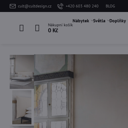
cult@cultdesign.cz
+420 603 480 240
BLOG
Nábytek
Světla
Doplňky
Nákupní košík
0 Kč