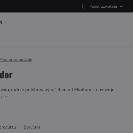
Panel uživatele
j
Miniforms postele
der
ovým, měkce polstrovaným čelem od Miniforms navozuje
ce
 produktu
Doručení