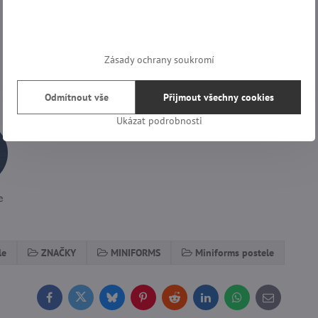
Zásady ochrany soukromí
Odmítnout vše
Přijmout všechny cookies
Ukázat podrobnosti
le
ZNAČKY
MINIFORMS
Miniforms postele
Facebook
Twitter
Bluesky
Pinterest
Reddit
LinkedIn
WhatsApp
E-
mail