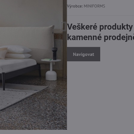
Výrobce:
MINIFORMS
Veškeré produkty
kamenné prodejn
Navigovat