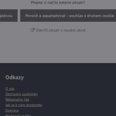
Přejete si načíst externí obsah?
 jednou
Povolit a zapamatovat - souhlas s druhem cookie:
Otevřít obsah v novém okně
Odkazy
O nás
Obchodní podmínky
Reklamační řád
Jak se k nám dostanete
Doprava
Možnosti platby