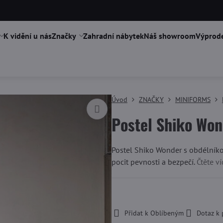
K vidění u nás
Značky
Zahradní nábytek
Náš showroom
Výprode
Úvod
ZNAČKY
MINIFORMS
Postel Shiko Won
Postel Shiko Wonder s obdélník
pocit pevnosti a bezpečí.
Čtěte ví
-
Přidat k Oblíbeným
Dotaz k