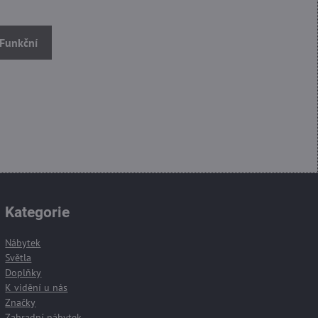
 Funkční
Kategorie
Nábytek
Světla
Doplňky
K vidění u nás
Značky
Zahradní nábytek