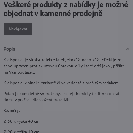
Veškeré produkty z nabídky je možné
objednat v kamenné prodejně
Navigovat
Popis
K dispozici je široká kolekce látek, ekokůží nebo kůží. EDEN je ze
spod upraven protiskluzovou úpravou, díky které drží jako ,,přišité¨
na Vaší podlaze...
K dispozici v hladké variantě či ve variantě s prošitým sedákem.
Potah je kompletně snímatelný. Lze jej chemicky čistit nebo prát
doma v pračce - dle složení materiálu.
Rozměry:
Ø 58 x výška 40 cm
Ø 90 x výška 40 cm