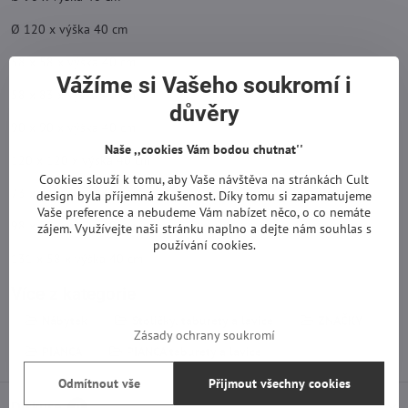
Ø 120 x výška 40 cm
58 x 58 x výška 40 cm
Vážíme si Vašeho soukromí i
58 x 83 x výška 40 cm
důvěry
90 x 90 x výška 40 cm
Naše ,,cookies Vám bodou chutnat''
120 x 120 x výška 40 cm
Cookies slouží k tomu, aby Vaše návštěva na stránkách Cult
73 x 73 x výška 40 cm
design byla příjemná zkušenost. Díky tomu si zapamatujeme
Vaše preference a nebudeme Vám nabízet něco, o co nemáte
98 x 58 x výška 40 cm
zájem. Využívejte naši stránku naplno a dejte nám souhlas s
používání cookies.
131 x 58 x výška 40 cm
Více z kategorie
Nábytek
Stoličky, taburety a lavice
ZNAČKY
Zásady ochrany soukromí
PIANCA
PIANCA taburety a lavice
Odmítnout vše
Přijmout všechny cookies
Diskuse
0