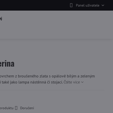
Panel uživatele
j
erina
povrchem z broušeného zlata s opálově bílým a zeleným
 také jako lampa nástěnná či stojací.
Čtěte více
 produktu
Doručení