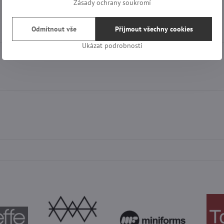
Zásady ochrany soukromí
mail
Odmítnout vše
Přijmout všechny cookies
Ukázat podrobnosti