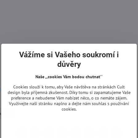
Vážíme si Vašeho soukromí i
důvěry
Naše ,,cookies Vám bodou chutnat''
Cookies slouží k tomu, aby Vaše návštěva na stránkách Cult
design byla příjemná zkušenost. Díky tomu si zapamatujeme Vaše
preference a nebudeme Vám nabízet něco, o co nemáte zájem.
Využívejte naši stránku naplno a dejte nám souhlas s používání
cookies.
lampy
Facebook
Twitter
Bluesky
Pinterest
Reddit
LinkedIn
WhatsApp
E-