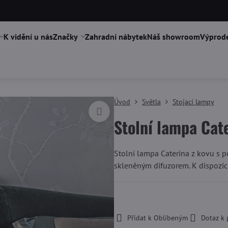
K vidění u nás
Značky
Zahradní nábytek
Náš showroom
Výprode
Úvod
Světla
Stojací lampy
Stolní lampa Cat
Stolní lampa Caterina z kovu s 
skleněným difuzorem. K dispozici
-
Přidat k Oblíbeným
Dotaz k