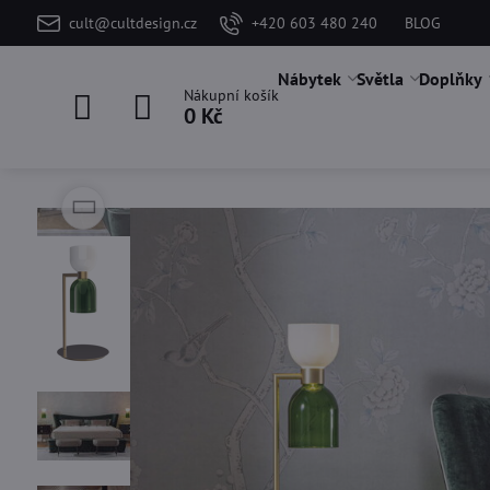
cult@cultdesign.cz
+420 603 480 240
BLOG
Nábytek
Světla
Doplňky
Nákupní košík
0 Kč