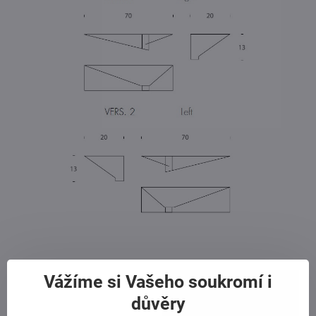
Vážíme si Vašeho soukromí i
důvěry