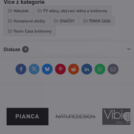
Více z kategorie
Nábytek
TV stěny, obývací stěny a knihovny
Konzolové stolky
ZNAČKY
TONIN CASA
Tonin Casa knihovny
Diskuse
0
Facebook
Twitter
Bluesky
Pinterest
Reddit
LinkedIn
WhatsApp
E-
mail