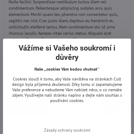
Nulla facilisi. Suspendisse vestibulum luctus diam vel
condimentum. Pellentesque adipiscing sodales arcu quis
elementum. Morbi quam leo, pharetra non consectetur quis,
sagittis nec nisl. Cras justo diam, dapibus eu hendrerit et,
sollicitudin eleifend lectus. Nam condimentum dui id urna
rhoncus iaculis. Aenean vitae varius metus. Aliquam erat
volutpat. Cum sociis natoque penatibus et magnis dis
parturient montes, nascetur ridiculus mus. Morbi vulputate
Vážíme si Vašeho soukromí i
porttitor egestas.
důvěry
Naše ,,cookies Vám bodou chutnat''
Cookies slouží k tomu, aby Vaše návštěva na stránkách Cult
design byla příjemná zkušenost. Díky tomu si zapamatujeme
Vaše preference a nebudeme Vám nabízet něco, o co nemáte
zájem. Využívejte naši stránku naplno a dejte nám souhlas s
používání cookies.
Zásady ochrany soukromí