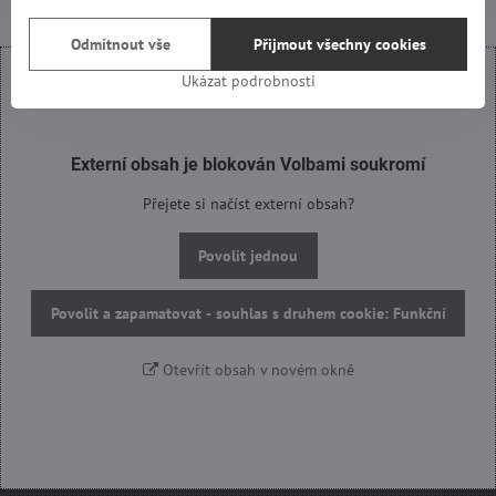
Odmítnout vše
Přijmout všechny cookies
Ukázat podrobnosti
Externí obsah je blokován Volbami soukromí
Přejete si načíst externí obsah?
Povolit jednou
Povolit a zapamatovat - souhlas s druhem cookie: Funkční
Otevřít obsah v novém okně